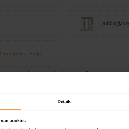
Dubbelglas o
tepomp Keuzehulp
Andere kenmerken toevoegen?
Voeg toe
Details
in de buurt
 van cookies
Woonoppervlak
Perceel
Ver