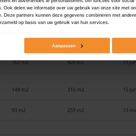
ent en advertenties te personaliseren, om functies voor social
. Ook delen we informatie over uw gebruik van onze site met on
154 m2
5.540 m2
29 ju
e. Deze partners kunnen deze gegevens combineren met andere i
erzameld op basis van uw gebruik van hun services.
103 m2
233 m2
16 ju
Aanpassen
167 m2
420 m2
15 ju
144 m2
316 m2
15 ju
93 m2
259 m2
13 me