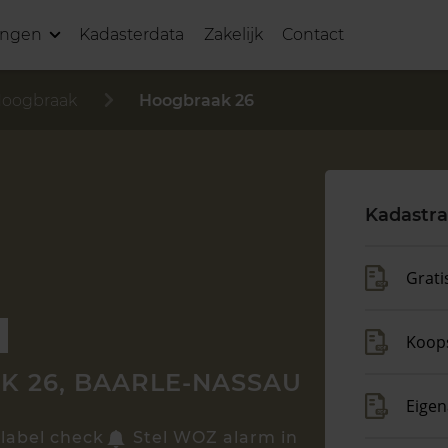
ingen
Kadasterdata
Zakelijk
Contact
oogbraak
Hoogbraak 26
Kadastra
Grati
p
Koop
 26, BAARLE-NASSAU
Eigen
label check
Stel WOZ alarm in