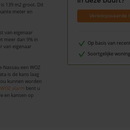
in deze buurt?
 is 139 m2 groot. Dit
rkante meter en
Verkoopwaarde i
tst van eigenaar
et meer dan 9% in
Op basis van recen
r van eigenaar
Soortgelijke wonin
le-Nassau een WOZ
ta is de kans laag
 zou kunnen worden
s WOZ alarm
bent u
de en kansen op