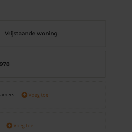
Vrijstaande woning
1978
+
kamers
Voeg toe
+
Voeg toe