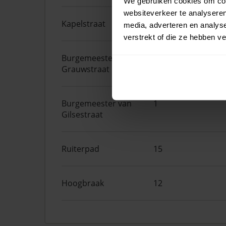
We gebruiken cookies om cont
websiteverkeer te analyseren
Kapelstraat
28
media, adverteren en analys
verstrekt of die ze hebben v
Burgemeester de
9
Grauwstraat
Burgemeester van
1
Gilsestraat
Ruiterpad
15
Hoogbraak
12