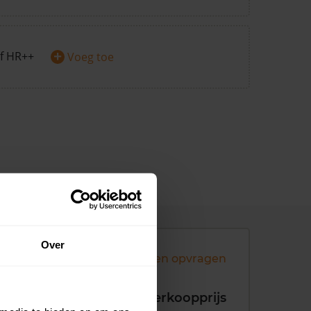
+
f HR++
Voeg toe
Over
Andere koopsommen opvragen
koopdatum
Verkoopprijs