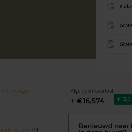
Kadas
Grati
Grat
arde opvragen
Afgelopen kwartaal:
3,6
+ €16.574
Benieuwd naar 
Baarle-Nassau
. Dit