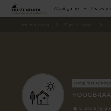
Woningmarkt
Koopwon
Woningmarkt
Baarle-Nassau
H
(Nog) niet te koo
HOOGBRAAK
Gratis energie