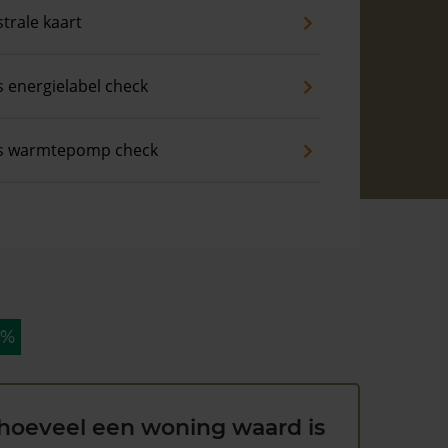
trale kaart
s energielabel check
is warmtepomp check
 %
hoeveel een woning waard is