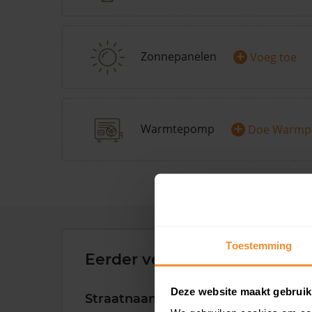
+
Zonnepanelen
Voeg toe
+
Warmtepomp
Doe Warmp
Toestemming
Eerder verkochte woningen 
Deze website maakt gebruik
Straatnaam
Huisnr.