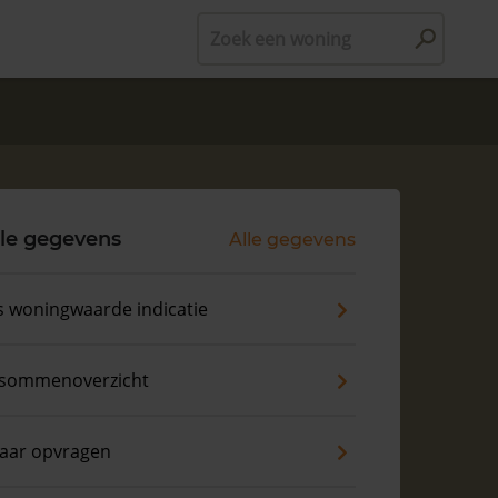
Zoek een woning
le gegevens
Alle gegevens
s woningwaarde indicatie
sommenoverzicht
aar opvragen