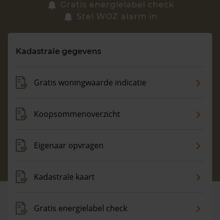
Zoek een woning
Gratis energielabel check
Stel WOZ alarm in
Vragen? Neem contact met ons op
Kadastrale gegevens
088 220 4200
Maandag t/m vrijdag - 08:00 -18:00
Gratis woningwaarde indicatie
Koopsommenoverzicht
Eigenaar opvragen
Kadastrale kaart
Gratis energielabel check