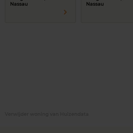
Nassau
Nassau
Verwijder woning van Huizendata