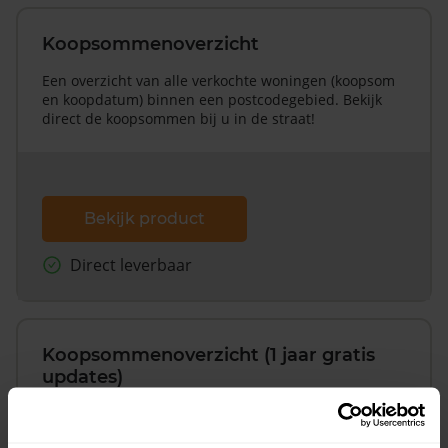
Koopsommenoverzicht
Een overzicht van alle verkochte woningen (koopsom
en koopdatum) binnen een postcodegebied. Bekijk
direct de koopsommen bij u in de straat!
Bekijk product
Direct leverbaar
Koopsommenoverzicht (1 jaar gratis
updates)
Inclusief 1 jaar gratis updates
Een overzicht van alle verkochte woningen (koopsom