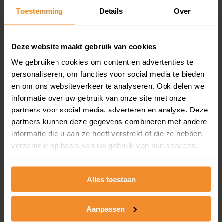
en koopdatum) binnen een postcodegebied. Dit
Toestemming
Details
Over
inclusief een jaar lang gratis updates van nieuwe
koopsommen.
Deze website maakt gebruik van cookies
We gebruiken cookies om content en advertenties te
personaliseren, om functies voor social media te bieden
Bekijk product
en om ons websiteverkeer te analyseren. Ook delen we
informatie over uw gebruik van onze site met onze
Direct leverbaar
partners voor social media, adverteren en analyse. Deze
partners kunnen deze gegevens combineren met andere
informatie die u aan ze heeft verstrekt of die ze hebben
Kadastrale kaart pakket
verzameld op basis van uw gebruik van hun services.
Alleen globale ligging perceel
Een uitgebreid overzicht van het perceel en
Alles toestaan
omliggende percelen met de kadastrale erfgrenzen,
dit inclusief de luchtfoto!
Aanpassen