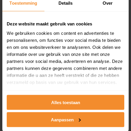
Toestemming
Details
Over
en koopdatum) binnen een postcodegebied. Dit
inclusief een jaar lang gratis updates van nieuwe
koopsommen.
Deze website maakt gebruik van cookies
We gebruiken cookies om content en advertenties te
personaliseren, om functies voor social media te bieden
Bekijk product
en om ons websiteverkeer te analyseren. Ook delen we
informatie over uw gebruik van onze site met onze
Direct leverbaar
partners voor social media, adverteren en analyse. Deze
partners kunnen deze gegevens combineren met andere
informatie die u aan ze heeft verstrekt of die ze hebben
verzameld op basis van uw gebruik van hun services.
Kadastrale kaart pakket
Alleen globale ligging perceel
Alles toestaan
Een uitgebreid overzicht van het perceel en
omliggende percelen met de kadastrale erfgrenzen,
dit inclusief de luchtfoto!
Aanpassen