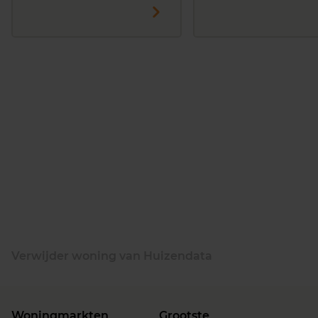
Verwijder woning van Huizendata
Woningmarkten
Grootste