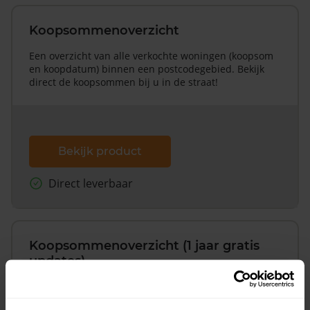
Koopsommenoverzicht
Een overzicht van alle verkochte woningen (koopsom
en koopdatum) binnen een postcodegebied. Bekijk
direct de koopsommen bij u in de straat!
Bekijk product
Direct leverbaar
Koopsommenoverzicht (1 jaar gratis
updates)
Inclusief 1 jaar gratis updates
Een overzicht van alle verkochte woningen (koopsom