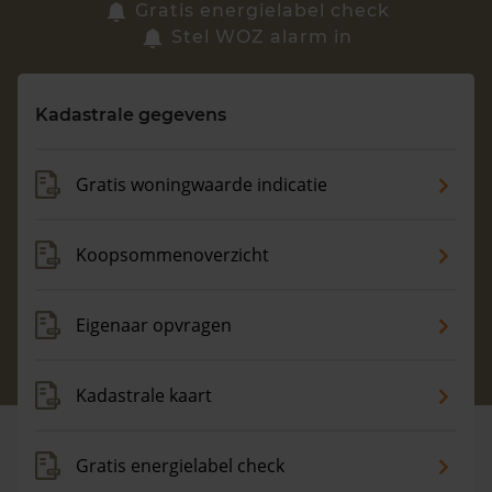
Zoek een woning
Gratis energielabel check
Stel WOZ alarm in
Vragen? Neem contact met ons op
Kadastrale gegevens
088 220 4200
Maandag t/m vrijdag - 08:00 -18:00
Gratis woningwaarde indicatie
Koopsommenoverzicht
Eigenaar opvragen
Kadastrale kaart
Gratis energielabel check