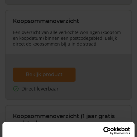
Koopsommenoverzicht
Een overzicht van alle verkochte woningen (koopsom
en koopdatum) binnen een postcodegebied. Bekijk
direct de koopsommen bij u in de straat!
Bekijk product
Direct leverbaar
Koopsommenoverzicht (1 jaar gratis
updates)
Inclusief 1 jaar gratis updates