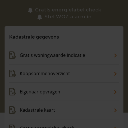
Zoek een woning
Gratis energielabel check
Stel WOZ alarm in
Vragen? Neem contact met ons op
Kadastrale gegevens
088 220 4200
Maandag t/m vrijdag - 08:00 -18:00
Gratis woningwaarde indicatie
Koopsommenoverzicht
Eigenaar opvragen
Kadastrale kaart