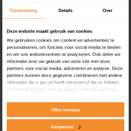
Een overzicht van alle verkochte woningen (koopsom
Toestemming
Details
Over
en koopdatum) binnen een postcodegebied. Dit
inclusief een jaar lang gratis updates van nieuwe
koopsommen.
Deze website maakt gebruik van cookies
We gebruiken cookies om content en advertenties te
personaliseren, om functies voor social media te bieden
Bekijk product
en om ons websiteverkeer te analyseren. Ook delen we
informatie over uw gebruik van onze site met onze
Direct leverbaar
partners voor social media, adverteren en analyse. Deze
partners kunnen deze gegevens combineren met andere
informatie die u aan ze heeft verstrekt of die ze hebben
verzameld op basis van uw gebruik van hun services.
Kadastrale kaart pakket
Alleen globale ligging perceel
Alles toestaan
Een uitgebreid overzicht van het perceel en
omliggende percelen met de kadastrale erfgrenzen,
dit inclusief de luchtfoto!
Aanpassen