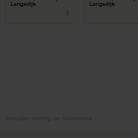
Langedijk
Langedijk
Verwijder woning van Huizendata