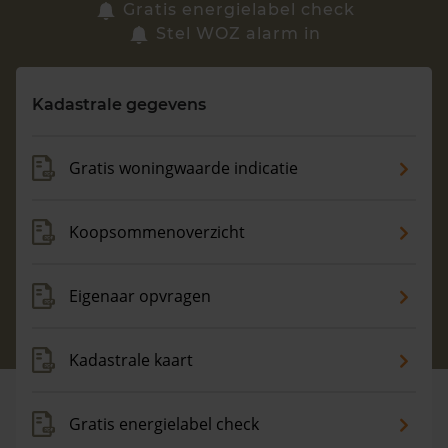
Zoek een woning
Gratis energielabel check
Stel WOZ alarm in
Vragen? Neem contact met ons op
Kadastrale gegevens
088 220 4200
Maandag t/m vrijdag - 08:00 -18:00
Gratis woningwaarde indicatie
Koopsommenoverzicht
Eigenaar opvragen
Kadastrale kaart
Gratis energielabel check