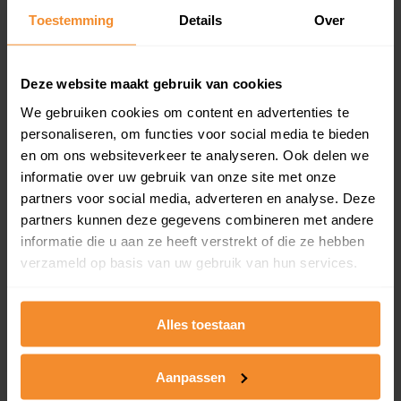
en koopdatum) binnen een postcodegebied. Dit
Toestemming
Details
Over
inclusief een jaar lang gratis updates van nieuwe
koopsommen.
Deze website maakt gebruik van cookies
We gebruiken cookies om content en advertenties te
personaliseren, om functies voor social media te bieden
Bekijk product
en om ons websiteverkeer te analyseren. Ook delen we
informatie over uw gebruik van onze site met onze
Direct leverbaar
partners voor social media, adverteren en analyse. Deze
partners kunnen deze gegevens combineren met andere
informatie die u aan ze heeft verstrekt of die ze hebben
Kadastrale kaart pakket
verzameld op basis van uw gebruik van hun services.
Alleen globale ligging perceel
Een uitgebreid overzicht van het perceel en
Alles toestaan
omliggende percelen met de kadastrale erfgrenzen,
dit inclusief de luchtfoto!
Aanpassen