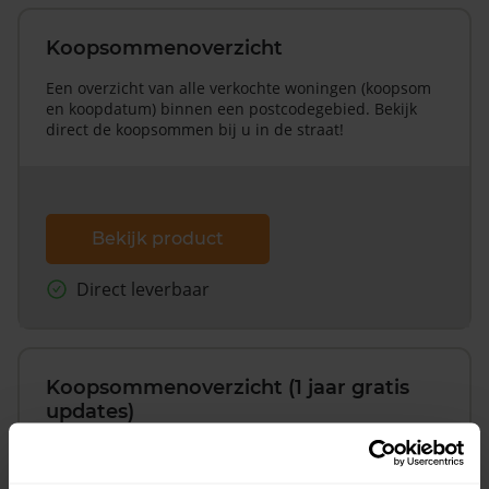
Koopsommenoverzicht
Een overzicht van alle verkochte woningen (koopsom
en koopdatum) binnen een postcodegebied. Bekijk
direct de koopsommen bij u in de straat!
Bekijk product
Direct leverbaar
Koopsommenoverzicht (1 jaar gratis
updates)
Inclusief 1 jaar gratis updates
Een overzicht van alle verkochte woningen (koopsom