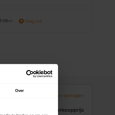
+
f HR++
Voeg toe
Over
Andere koopsommen opvragen
koopdatum
Verkoopprijs