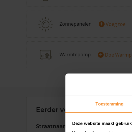
+
Zonnepanelen
Voeg toe
+
Warmtepomp
Doe Warmp
Toestemming
Eerder verkochte woningen 
Deze website maakt gebruik
Straatnaam
Huisnr.