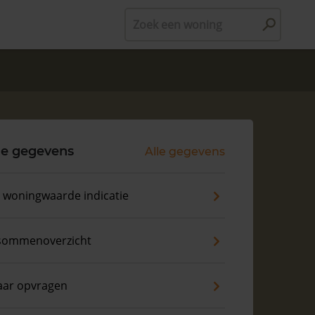
Zoek een woning
le gegevens
Alle gegevens
s woningwaarde indicatie
sommenoverzicht
aar opvragen