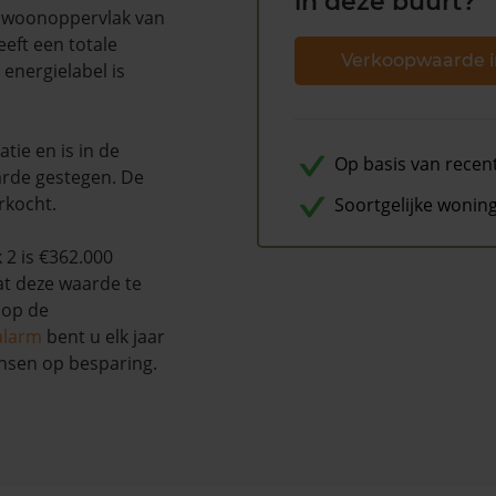
in deze buurt?
en woonoppervlak van
eft een totale
Verkoopwaarde i
energielabel is
tie en is in de
Op basis van recen
rde gestegen. De
rkocht.
Soortgelijke wonin
2 is €362.000
at deze waarde te
 op de
alarm
bent u elk jaar
nsen op besparing.