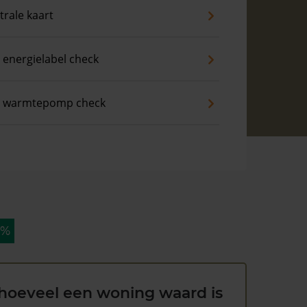
trale kaart
 energielabel check
s warmtepomp check
 %
hoeveel een woning waard is