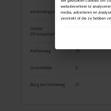
We gebruiken cookies om cont
websiteverkeer te analyseren
Verbindingsweg
2
media, adverteren en analys
verstrekt of die ze hebben v
Dokter
14
Christiaansplein
Kieftenweg
75
Grondzeiler
3
Burg ten Holteweg
21