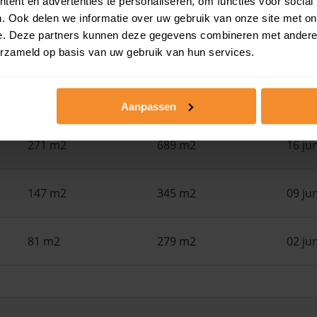
ent en advertenties te personaliseren, om functies voor social
. Ook delen we informatie over uw gebruik van onze site met on
173 m2
671 m2
29 ju
e. Deze partners kunnen deze gegevens combineren met andere i
erzameld op basis van uw gebruik van hun services.
144 m2
570 m2
19 ju
Aanpassen
271 m2
689 m2
16 ju
147 m2
345 m2
09 ju
81 m2
279 m2
02 ju