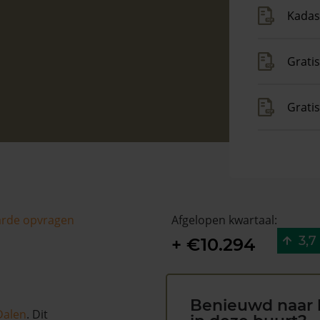
Kadas
Gratis
Grati
arde opvragen
Afgelopen kwartaal:
3,7
+ €10.294
Benieuwd naar 
Dalen
. Dit