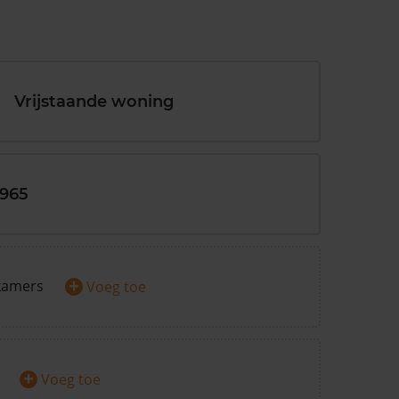
Vrijstaande woning
1965
+
kamers
Voeg toe
+
Voeg toe