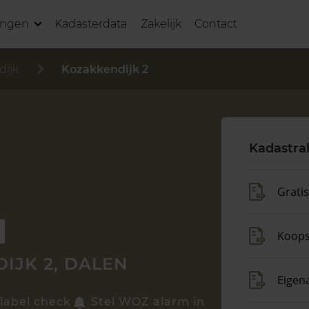
ingen
Kadasterdata
Zakelijk
Contact
dijk
Kozakkendijk 2
Kadastra
Grati
Koop
IJK 2, DALEN
Eigen
label check
Stel WOZ alarm in