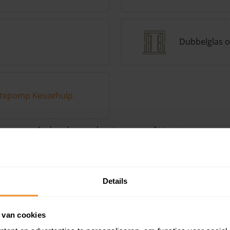
Dubbelglas o
tepomp Keuzehulp
Andere kenmerken toevoegen?
Voeg toe
Details
in de buurt
 van cookies
Woonoppervlak
Perceel
Ver