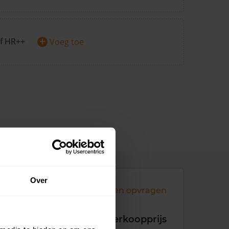
+
f HR++
Voeg toe
Over
Andere koopsommen opvragen
koopdatum
Verkoopprijs