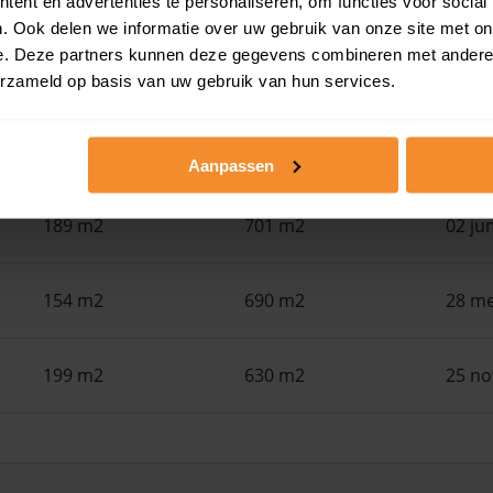
ent en advertenties te personaliseren, om functies voor social
. Ook delen we informatie over uw gebruik van onze site met on
88 m2
168 m2
30 ju
e. Deze partners kunnen deze gegevens combineren met andere i
erzameld op basis van uw gebruik van hun services.
108 m2
815 m2
15 ju
Aanpassen
189 m2
701 m2
02 ju
154 m2
690 m2
28 me
199 m2
630 m2
25 n