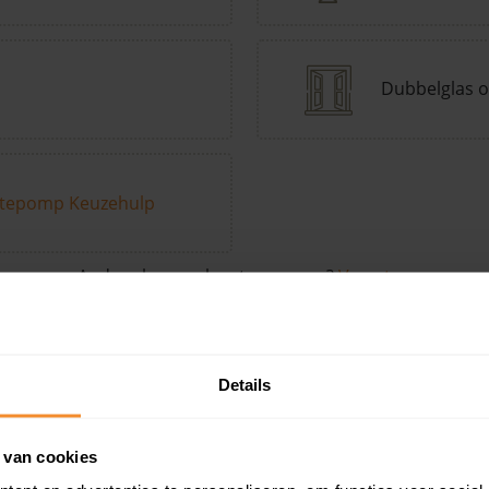
Dubbelglas o
tepomp Keuzehulp
Andere kenmerken toevoegen?
Voeg toe
Details
in de buurt
 van cookies
Woonoppervlak
Perceel
Ver