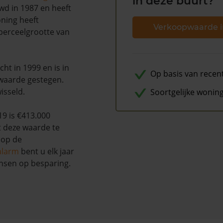
in deze buurt?
uwd in 1987 en heeft
oning heeft
Verkoopwaarde i
 perceelgrootte van
ht in 1999 en is in
Op basis van recen
waarde gestegen.
isseld.
Soortgelijke wonin
9 is €413.000
t deze waarde te
 op de
alarm
bent u elk jaar
nsen op besparing.