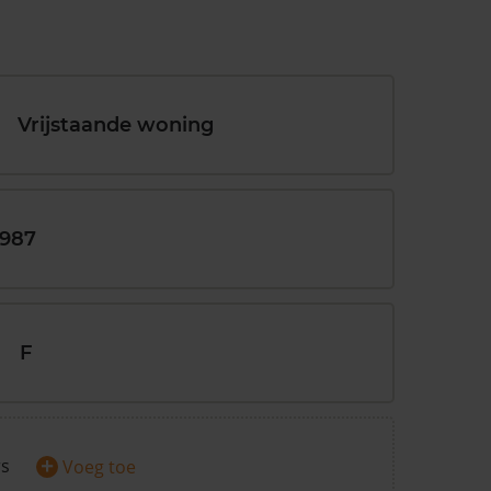
Vrijstaande woning
1987
F
+
rs
Voeg toe