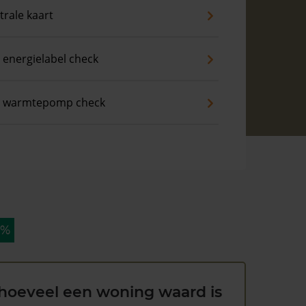
trale kaart
 energielabel check
s warmtepomp check
 %
hoeveel een woning waard is