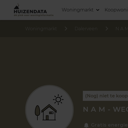
Woningmarkt
Koopwon
Woningmarkt
Dalerveen
N A M
(Nog) niet te koop
N A M - WE
Gratis energie