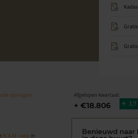
Kadas
Gratis
Grati
arde opvragen
Afgelopen kwartaal:
3,7
+ €18.806
Benieuwd naar 
de
N A M - weg
in