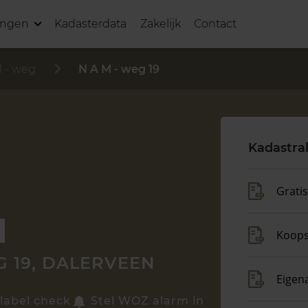
ingen
Kadasterdata
Zakelijk
Contact
 - weg
N A M - weg 19
Kadastra
Grati
Koop
G 19, DALERVEEN
Eigen
label check
Stel WOZ alarm in