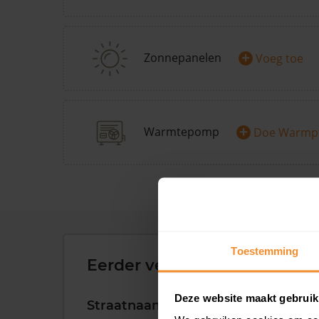
+
Zonnepanelen
Voeg toe
+
Warmtepomp
Doe Warmp
Toestemming
Eerder verkochte woningen 
Deze website maakt gebruik
Straatnaam
Huisnr.