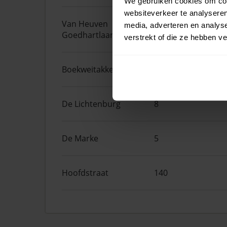
We gebruiken cookies om cont
websiteverkeer te analyseren
Van Heuven
19
media, adverteren en analys
Goedhartlaan
verstrekt of die ze hebben v
Boekweitakkers
4
De Lichtenburg
8
De Marke
5
Hoofdstraat
140