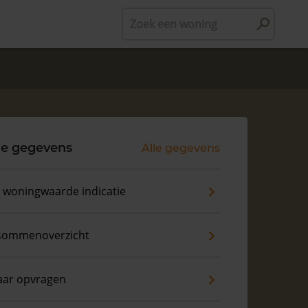
Zoek een woning
le gegevens
Alle gegevens
s woningwaarde indicatie
sommenoverzicht
aar opvragen