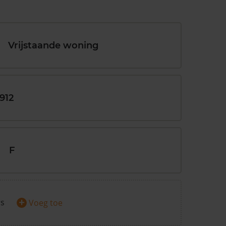
Vrijstaande woning
1912
F
+
rs
Voeg toe