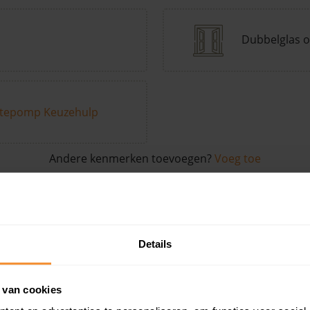
Dubbelglas o
tepomp Keuzehulp
Andere kenmerken toevoegen?
Voeg toe
in de buurt
Details
Woonoppervlak
Perceel
Ver
 van cookies