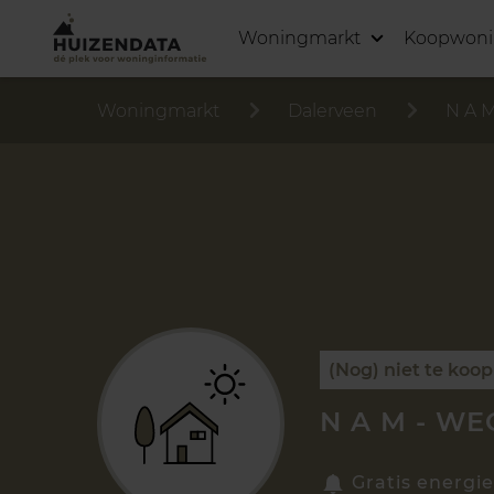
Woningmarkt
Koopwon
Woningmarkt
Dalerveen
N A M
(Nog) niet te koop
N A M - WE
Gratis energie