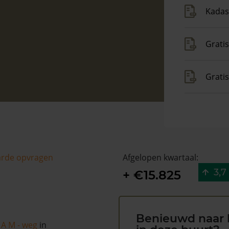
Kadas
Gratis
Grati
arde opvragen
Afgelopen kwartaal:
3,7
+ €15.825
Benieuwd naar 
 A M - weg
in