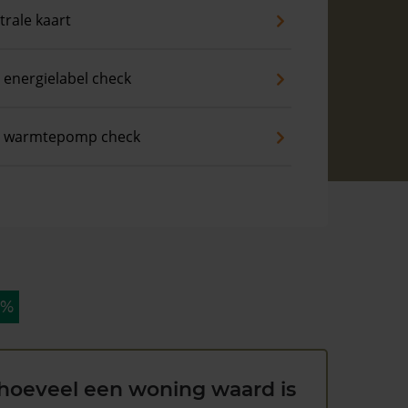
trale kaart
 energielabel check
s warmtepomp check
 %
hoeveel een woning waard is