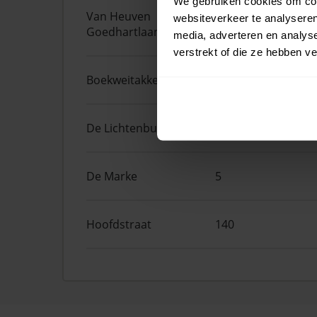
We gebruiken cookies om cont
Van Heuven
19
websiteverkeer te analyseren
Goedhartlaan
media, adverteren en analys
verstrekt of die ze hebben v
Boekweitakkers
4
De Lichtenburg
8
De Marke
5
Hoofdstraat
140