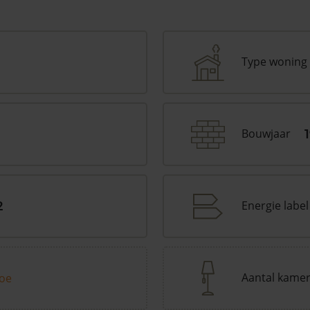
Type woning
Bouwjaar
Energie label
2
Aantal kame
toe