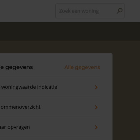
Zoek een woning
le gegevens
Alle gegevens
s woningwaarde indicatie
sommenoverzicht
aar opvragen