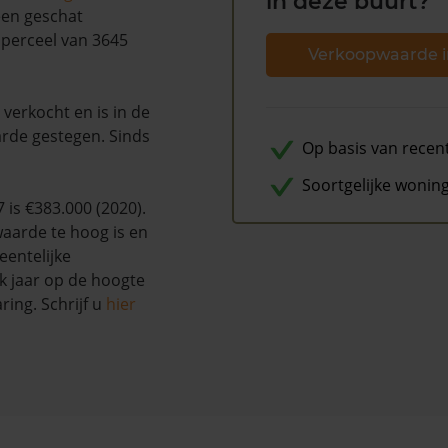
in deze buurt?
 een geschat
n perceel van 3645
Verkoopwaarde i
verkocht en is in de
rde gestegen. Sinds
Op basis van recen
Soortgelijke wonin
is €383.000 (2020).
waarde te hoog is en
entelijke
k jaar op de hoogte
ing. Schrijf u
hier