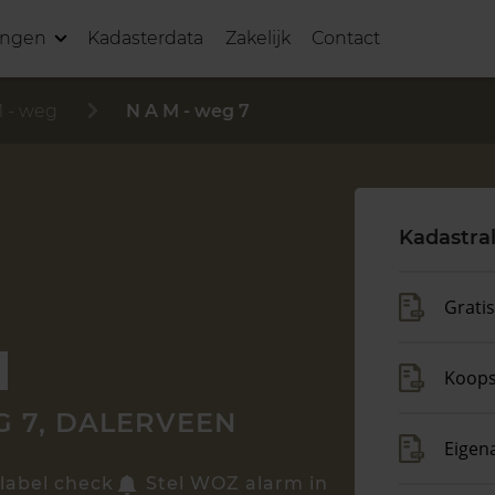
ingen
Kadasterdata
Zakelijk
Contact
 - weg
N A M - weg 7
Kadastra
Grati
Koop
G 7, DALERVEEN
Eigen
label check
Stel WOZ alarm in