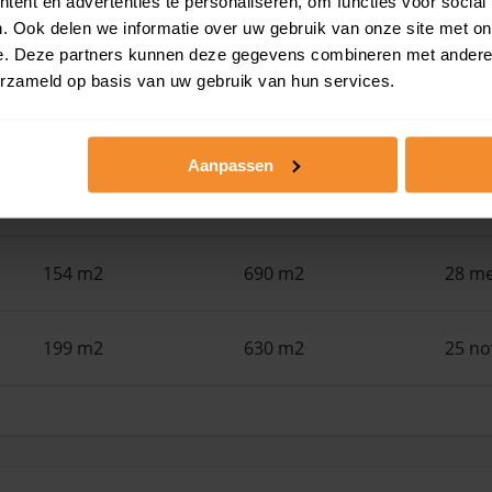
ent en advertenties te personaliseren, om functies voor social
88 m2
168 m2
30 ju
. Ook delen we informatie over uw gebruik van onze site met on
e. Deze partners kunnen deze gegevens combineren met andere i
erzameld op basis van uw gebruik van hun services.
108 m2
815 m2
15 ju
Aanpassen
189 m2
701 m2
02 ju
154 m2
690 m2
28 me
199 m2
630 m2
25 n