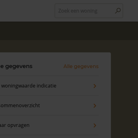
Zoek een woning
le gegevens
Alle gegevens
s woningwaarde indicatie
sommenoverzicht
aar opvragen