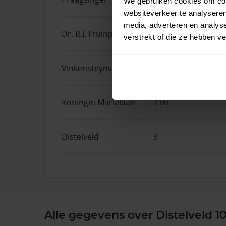
We gebruiken cookies om cont
websiteverkeer te analyseren
media, adverteren en analys
Dr. R.J. Fruinplantsoen
55
verstrekt of die ze hebben v
Vinkensteynstraat
85
Koningin Marialaan
21N
Distelveld
3
Alle gegevens over Distelveld 1