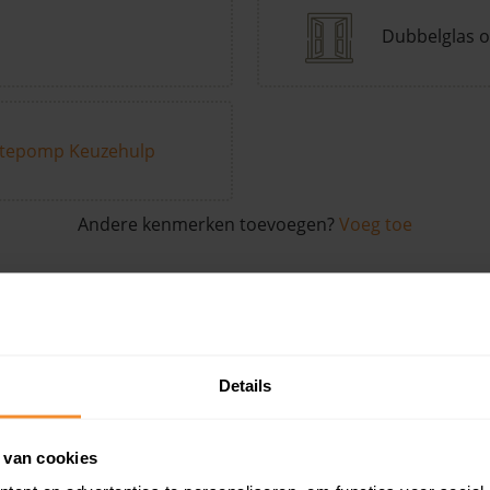
Dubbelglas o
tepomp Keuzehulp
Andere kenmerken toevoegen?
Voeg toe
in de buurt
Details
Woonoppervlak
Perceel
Ver
 van cookies
87 m2
942 m2
30 ju