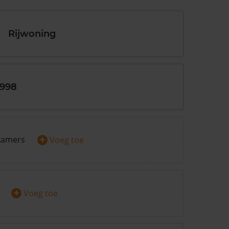
Rijwoning
1998
+
kamers
Voeg toe
+
Voeg toe