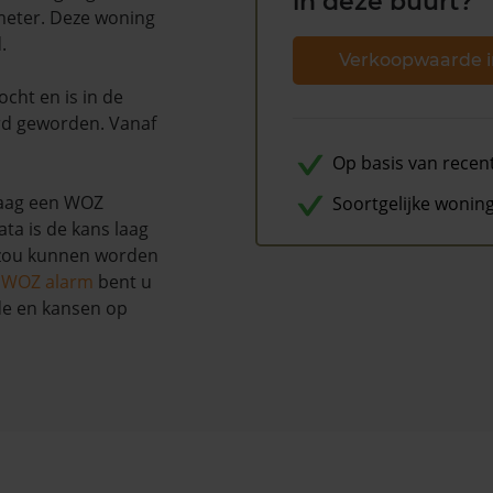
in deze buurt?
 meter. Deze woning
.
Verkoopwaarde i
ocht en is in de
d geworden. Vanaf
Op basis van recen
Haag een WOZ
Soortgelijke wonin
ta is de kans laag
 zou kunnen worden
s WOZ alarm
bent u
de en kansen op