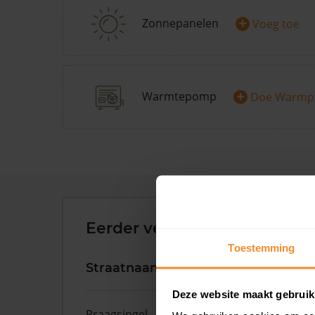
+
Zonnepanelen
Voeg toe
+
Warmtepomp
Doe Warmp
Eerder verkochte woningen 
Toestemming
Straatnaam
Huisnr.
Deze website maakt gebruik
Praagsingel
97