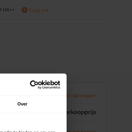
+
f HR++
Voeg toe
Andere koopsommen opvragen
Over
koopdatum
Verkoopprijs
ni 2026
Koopsom opvragen