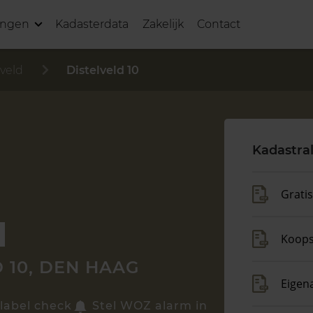
ingen
Kadasterdata
Zakelijk
Contact
lveld
Distelveld 10
Kadastra
Grati
Koop
 10, DEN HAAG
Eigen
label check
Stel WOZ alarm in