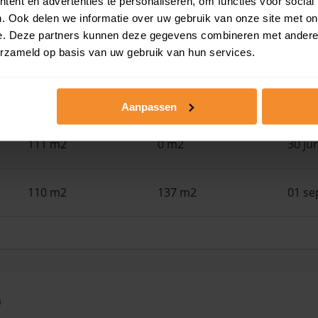
ent en advertenties te personaliseren, om functies voor social
. Ook delen we informatie over uw gebruik van onze site met on
e. Deze partners kunnen deze gegevens combineren met andere i
118 m2
157 m2
30 ju
erzameld op basis van uw gebruik van hun services.
67 m2
114 m2
30 ju
Aanpassen
111 m2
0 m2
30 ju
110 m2
137 m2
01 se
0