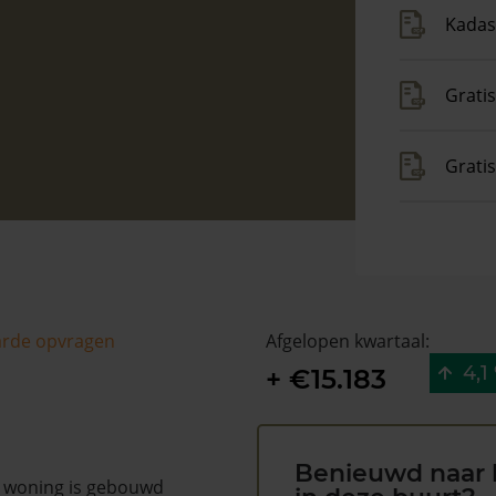
Kadas
Gratis
Grati
arde opvragen
Afgelopen kwartaal:
4,1
+ €15.183
Benieuwd naar 
e woning is gebouwd