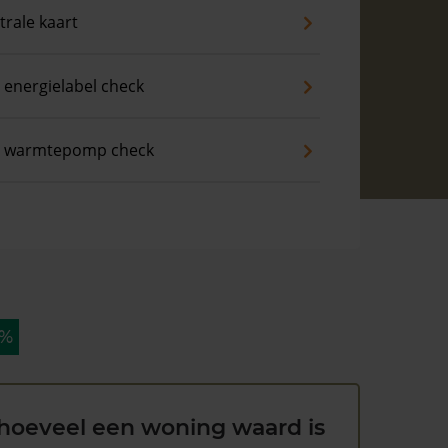
trale kaart
 energielabel check
s warmtepomp check
 %
hoeveel een woning waard is