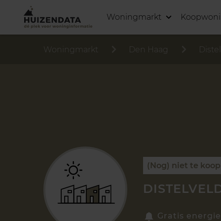
Woningmarkt
Koopwon
Woningmarkt
Den Haag
Diste
(Nog) niet te koop
DISTELVELD
Gratis energie