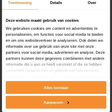
Toestemming
Details
Over
en koopdatum) binnen een postcodegebied. Dit
inclusief een jaar lang gratis updates van nieuwe
koopsommen.
Deze website maakt gebruik van cookies
We gebruiken cookies om content en advertenties te
personaliseren, om functies voor social media te bieden
Bekijk product
en om ons websiteverkeer te analyseren. Ook delen we
informatie over uw gebruik van onze site met onze
Direct leverbaar
partners voor social media, adverteren en analyse. Deze
partners kunnen deze gegevens combineren met andere
informatie die u aan ze heeft verstrekt of die ze hebben
verzameld op basis van uw gebruik van hun services.
Kadastrale kaart pakket
Alleen globale ligging perceel
Alles toestaan
Een uitgebreid overzicht van het perceel en
omliggende percelen met de kadastrale erfgrenzen,
dit inclusief de luchtfoto!
Aanpassen