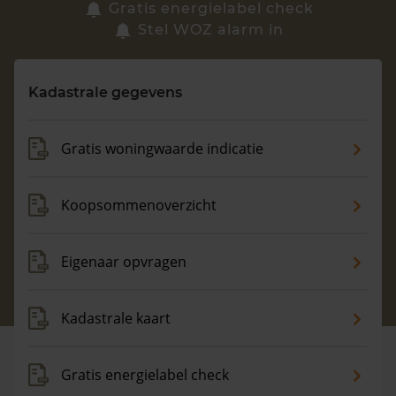
Zoek een woning
Gratis energielabel check
Stel WOZ alarm in
Vragen? Neem contact met ons op
Kadastrale gegevens
088 220 4200
Maandag t/m vrijdag - 08:00 -18:00
Gratis woningwaarde indicatie
Koopsommenoverzicht
Eigenaar opvragen
Kadastrale kaart
Gratis energielabel check