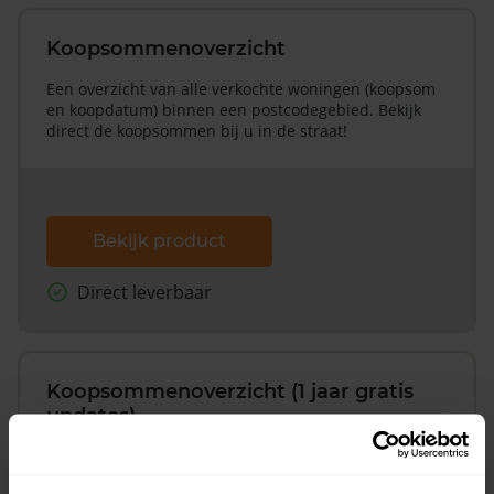
Koopsommenoverzicht
Een overzicht van alle verkochte woningen (koopsom
en koopdatum) binnen een postcodegebied. Bekijk
direct de koopsommen bij u in de straat!
Bekijk product
Direct leverbaar
Koopsommenoverzicht (1 jaar gratis
updates)
Inclusief 1 jaar gratis updates
Een overzicht van alle verkochte woningen (koopsom