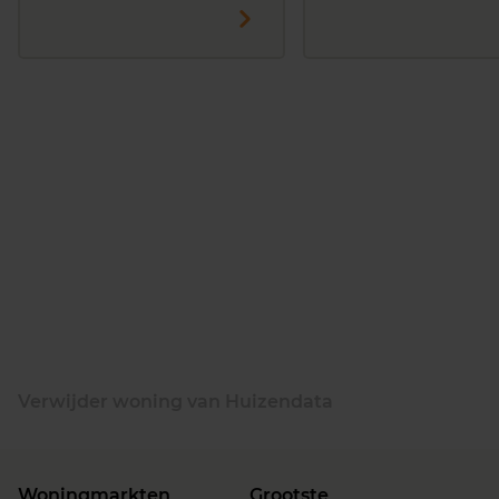
Verwijder woning van Huizendata
Woningmarkten
Grootste