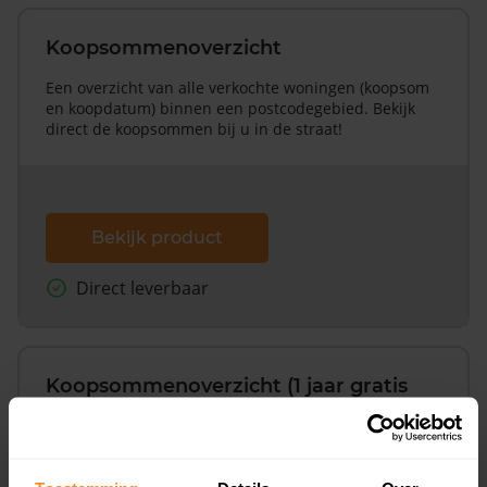
Koopsommenoverzicht
Een overzicht van alle verkochte woningen (koopsom
en koopdatum) binnen een postcodegebied. Bekijk
direct de koopsommen bij u in de straat!
Bekijk product
Direct leverbaar
Koopsommenoverzicht (1 jaar gratis
updates)
Inclusief 1 jaar gratis updates
Een overzicht van alle verkochte woningen (koopsom