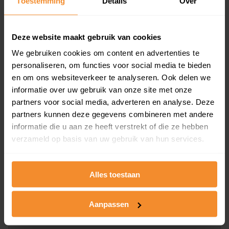
Toestemming
Details
Over
en koopdatum) binnen een postcodegebied. Dit
inclusief een jaar lang gratis updates van nieuwe
koopsommen.
Deze website maakt gebruik van cookies
We gebruiken cookies om content en advertenties te
personaliseren, om functies voor social media te bieden
en om ons websiteverkeer te analyseren. Ook delen we
Bekijk product
informatie over uw gebruik van onze site met onze
partners voor social media, adverteren en analyse. Deze
Direct leverbaar
partners kunnen deze gegevens combineren met andere
informatie die u aan ze heeft verstrekt of die ze hebben
verzameld op basis van uw gebruik van hun services.
Kadastrale kaart pakket
Alleen globale ligging perceel
Alles toestaan
Een uitgebreid overzicht van het perceel en
omliggende percelen met de kadastrale erfgrenzen,
Aanpassen
dit inclusief de luchtfoto!