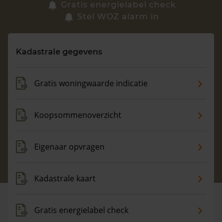
Zoek een woning
Gratis energielabel check
Stel WOZ alarm in
Vragen? Neem contact met ons op
Kadastrale gegevens
088 220 4200
Maandag t/m vrijdag - 08:00 -18:00
Gratis woningwaarde indicatie
Koopsommenoverzicht
Eigenaar opvragen
Kadastrale kaart
Gratis energielabel check