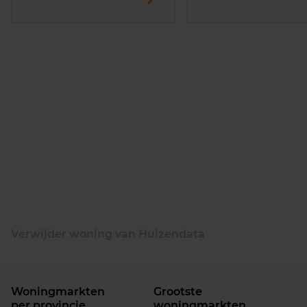
Verwijder woning van Huizendata
Woningmarkten
Grootste
per provincie
woningmarkten