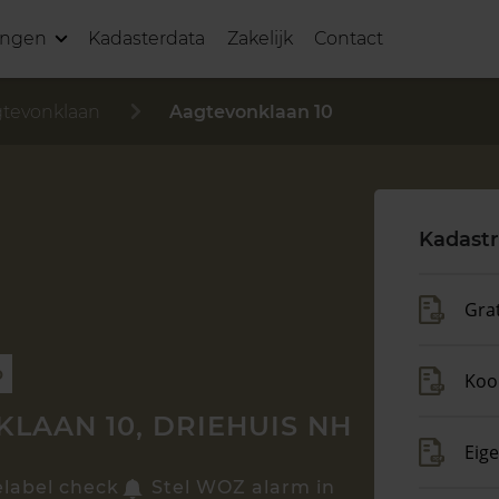
ingen
Kadasterdata
Zakelijk
Contact
tevonklaan
Aagtevonklaan 10
Kadastr
Gra
p
Koo
LAAN 10, DRIEHUIS NH
Eig
elabel check
Stel WOZ alarm in