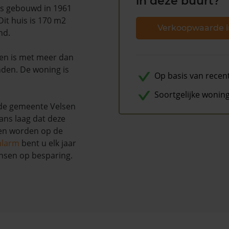
in deze buurt?
is gebouwd in 1961
Dit huis is 170 m2
Verkoopwaarde i
nd.
 en is met meer dan
den. De woning is
Op basis van recen
Soortgelijke wonin
de gemeente Velsen
kans laag dat deze
nen worden op de
alarm
bent u elk jaar
nsen op besparing.