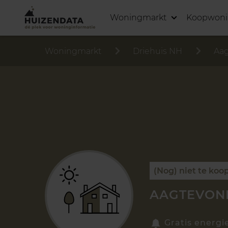
Woningmarkt
Koopwon
Woningmarkt
Driehuis NH
Aag
(Nog) niet te koo
AAGTEVONK
Gratis energi