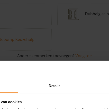
Dubbelglas o
tepomp Keuzehulp
Andere kenmerken toevoegen?
Voeg toe
in de buurt
Details
Woonoppervlak
Perceel
Ver
 van cookies