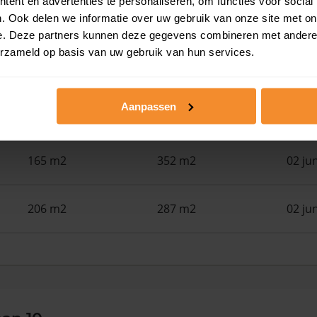
ent en advertenties te personaliseren, om functies voor social
146 m2
290 m2
15 ju
. Ook delen we informatie over uw gebruik van onze site met on
e. Deze partners kunnen deze gegevens combineren met andere i
erzameld op basis van uw gebruik van hun services.
275 m2
5.108 m2
03 ju
Aanpassen
115 m2
132 m2
03 ju
165 m2
352 m2
02 ju
206 m2
287 m2
02 ju