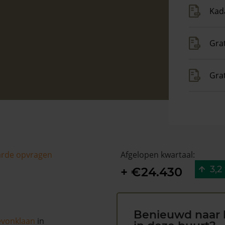
Kada
Grat
Gra
arde opvragen
Afgelopen kwartaal:
3,2
+ €24.430
Benieuwd naar 
evonklaan
in