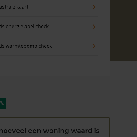
strale kaart
is energielabel check
tis warmtepomp check
 %
hoeveel een woning waard is