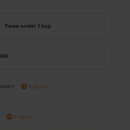
Twee onder 1 kap
1961
+
kamers
Voeg toe
+
Voeg toe