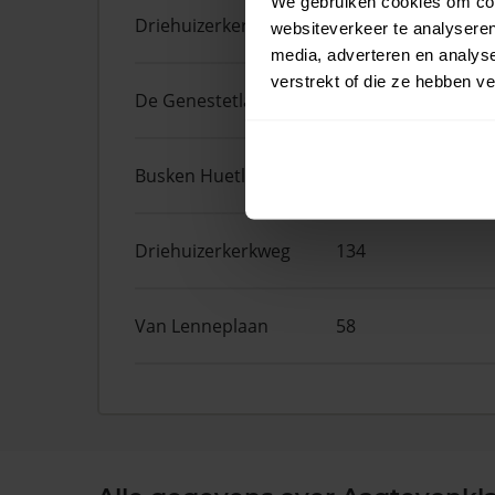
We gebruiken cookies om cont
Driehuizerkerkweg
96
websiteverkeer te analyseren
media, adverteren en analys
verstrekt of die ze hebben v
De Genestetlaan
9
Busken Huetlaan
25
Driehuizerkerkweg
134
Van Lenneplaan
58