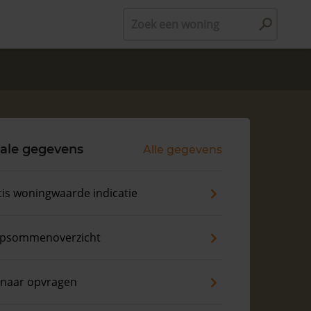
Zoek een woning
ale gegevens
Alle gegevens
tis woningwaarde indicatie
psommenoverzicht
enaar opvragen