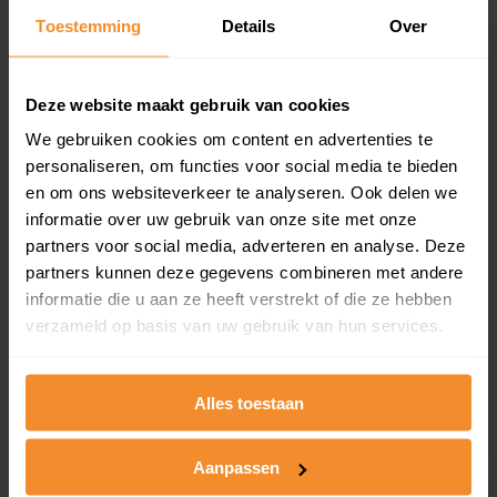
Toestemming
Details
Over
Een overzicht van alle verkochte woningen (koopsom
en koopdatum) binnen een postcodegebied. Dit
inclusief een jaar lang gratis updates van nieuwe
koopsommen.
Deze website maakt gebruik van cookies
We gebruiken cookies om content en advertenties te
personaliseren, om functies voor social media te bieden
en om ons websiteverkeer te analyseren. Ook delen we
Bekijk product
informatie over uw gebruik van onze site met onze
partners voor social media, adverteren en analyse. Deze
Direct leverbaar
partners kunnen deze gegevens combineren met andere
informatie die u aan ze heeft verstrekt of die ze hebben
verzameld op basis van uw gebruik van hun services.
Kadastrale kaart pakket
Alleen globale ligging perceel
Alles toestaan
Een uitgebreid overzicht van het perceel en
omliggende percelen met de kadastrale erfgrenzen,
Aanpassen
dit inclusief de luchtfoto!