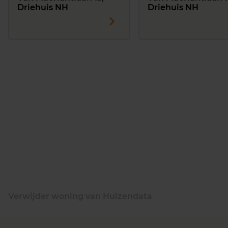
Driehuis NH
Driehuis NH
Verwijder woning van Huizendata