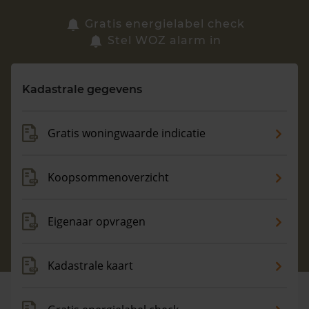
Zoek een woning
Gratis energielabel check
Stel WOZ alarm in
Vragen? Neem contact met ons op
Kadastrale gegevens
088 220 4200
Maandag t/m vrijdag - 08:00 -18:00
Gratis woningwaarde indicatie
Koopsommenoverzicht
Eigenaar opvragen
Kadastrale kaart