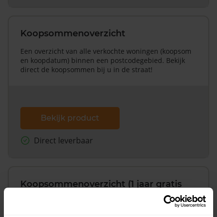
Koopsommenoverzicht
Een overzicht van alle verkochte woningen (koopsom
en koopdatum) binnen een postcodegebied. Bekijk
direct de koopsommen bij u in de straat!
Bekijk product
Direct leverbaar
Koopsommenoverzicht (1 jaar gratis
updates)
Inclusief 1 jaar gratis updates