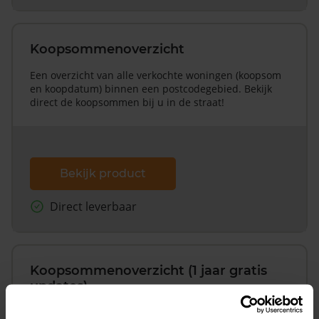
Koopsommenoverzicht
Een overzicht van alle verkochte woningen (koopsom
en koopdatum) binnen een postcodegebied. Bekijk
direct de koopsommen bij u in de straat!
Bekijk product
Direct leverbaar
Koopsommenoverzicht (1 jaar gratis
updates)
Inclusief 1 jaar gratis updates