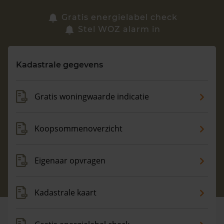
Zoek een woning
Gratis energielabel check
Stel WOZ alarm in
Vragen? Neem contact met ons op
Kadastrale gegevens
088 220 4200
Maandag t/m vrijdag - 08:00 -18:00
Gratis woningwaarde indicatie
Koopsommenoverzicht
Eigenaar opvragen
Kadastrale kaart