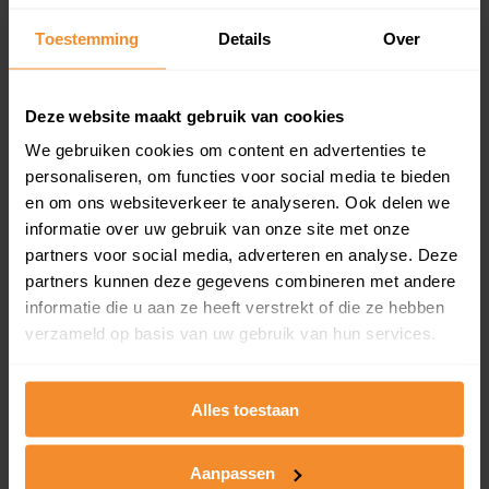
Een overzicht van alle verkochte woningen (koopsom
Toestemming
Details
Over
en koopdatum) binnen een postcodegebied. Dit
inclusief een jaar lang gratis updates van nieuwe
koopsommen.
Deze website maakt gebruik van cookies
We gebruiken cookies om content en advertenties te
personaliseren, om functies voor social media te bieden
Bekijk product
en om ons websiteverkeer te analyseren. Ook delen we
informatie over uw gebruik van onze site met onze
Direct leverbaar
partners voor social media, adverteren en analyse. Deze
partners kunnen deze gegevens combineren met andere
informatie die u aan ze heeft verstrekt of die ze hebben
verzameld op basis van uw gebruik van hun services.
Kadastrale kaart pakket
Alleen globale ligging perceel
Alles toestaan
Een uitgebreid overzicht van het perceel en
omliggende percelen met de kadastrale erfgrenzen,
dit inclusief de luchtfoto!
Aanpassen