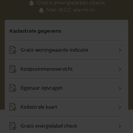
Zoek een woning
Gratis energielabel check
Stel WOZ alarm in
Vragen? Neem contact met ons op
Kadastrale gegevens
088 220 4200
Maandag t/m vrijdag - 08:00 -18:00
Gratis woningwaarde indicatie
Koopsommenoverzicht
Eigenaar opvragen
Kadastrale kaart
Gratis energielabel check