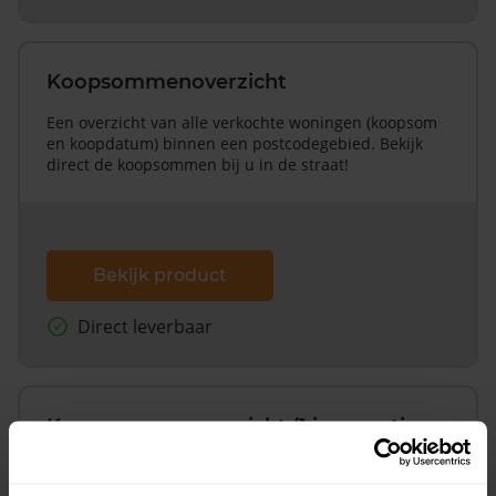
Koopsommenoverzicht
Een overzicht van alle verkochte woningen (koopsom
en koopdatum) binnen een postcodegebied. Bekijk
direct de koopsommen bij u in de straat!
Bekijk product
Direct leverbaar
Koopsommenoverzicht (1 jaar gratis
updates)
Inclusief 1 jaar gratis updates