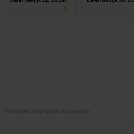
Dalemsedijk 22, Duizel
Dalemsedijk 30, Du
Verwijder woning van Huizendata