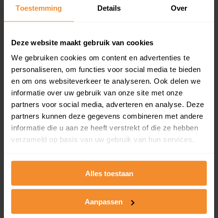
Toestemming
Details
Over
Een overzicht van alle verkochte woningen (koopsom
en koopdatum) binnen een postcodegebied. Dit
inclusief een jaar lang gratis updates van nieuwe
koopsommen.
Deze website maakt gebruik van cookies
We gebruiken cookies om content en advertenties te
personaliseren, om functies voor social media te bieden
en om ons websiteverkeer te analyseren. Ook delen we
Bekijk product
informatie over uw gebruik van onze site met onze
partners voor social media, adverteren en analyse. Deze
Direct leverbaar
partners kunnen deze gegevens combineren met andere
informatie die u aan ze heeft verstrekt of die ze hebben
verzameld op basis van uw gebruik van hun services.
Kadastrale kaart pakket
Alleen globale ligging perceel
Alles toestaan
Een uitgebreid overzicht van het perceel en
omliggende percelen met de kadastrale erfgrenzen,
Aanpassen
dit inclusief de luchtfoto!