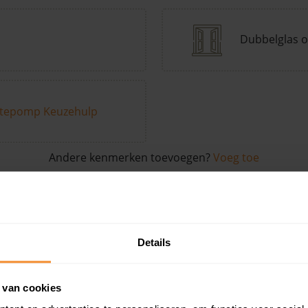
Dubbelglas o
tepomp Keuzehulp
Andere kenmerken toevoegen?
Voeg toe
in de buurt
Details
Woonoppervlak
Perceel
Ver
 van cookies