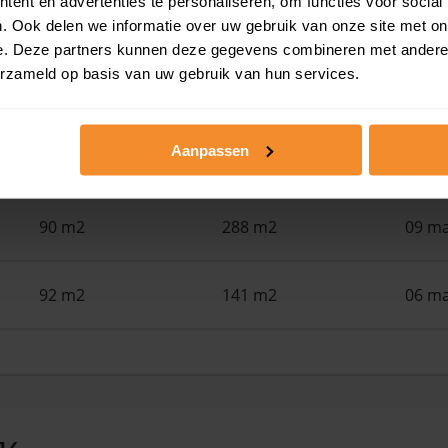
ent en advertenties te personaliseren, om functies voor social
45 m2
1.071 m2
01 ju
. Ook delen we informatie over uw gebruik van onze site met on
e. Deze partners kunnen deze gegevens combineren met andere i
erzameld op basis van uw gebruik van hun services.
98 m2
688 m2
02 ap
Aanpassen
94 m2
2.920 m2
20 ma
90 m2
288 m2
09 ma
92 m2
141 m2
06 ma