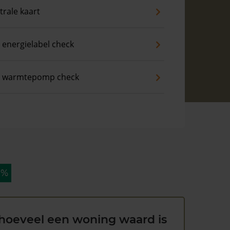
trale kaart
 energielabel check
s warmtepomp check
 %
hoeveel een woning waard is