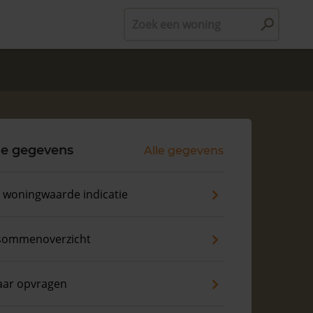
Zoek een woning
le gegevens
Alle gegevens
s woningwaarde indicatie
sommenoverzicht
aar opvragen