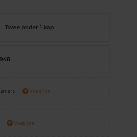
Twee onder 1 kap
1948
+
kamers
Voeg toe
+
Voeg toe