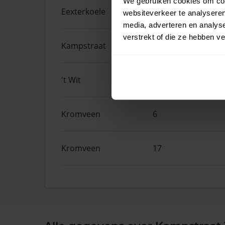
We gebruiken cookies om cont
Eexterkoele
30
websiteverkeer te analyseren
media, adverteren en analys
verstrekt of die ze hebben v
Kampstraat
32
't Wit
1A
Kromveen
6
Kromveen
17