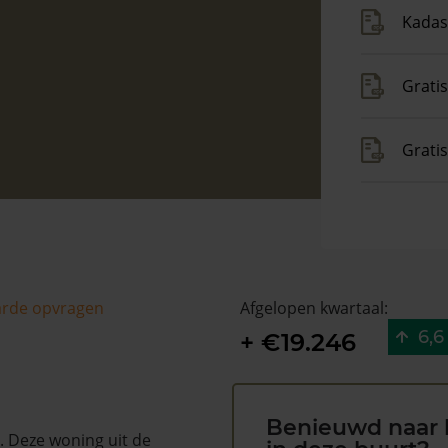
Kadas
Gratis
Grati
arde opvragen
Afgelopen kwartaal:
6,6
+ €19.246
Benieuwd naar 
. Deze woning uit de