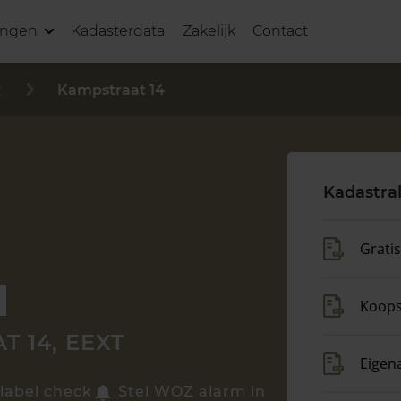
ingen
Kadasterdata
Zakelijk
Contact
t
Kampstraat 14
Kadastra
Grati
Koop
 14, EEXT
Eigen
label check
Stel WOZ alarm in