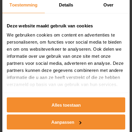
Toestemming
Details
Over
Een overzicht van alle verkochte woningen (koopsom
en koopdatum) binnen een postcodegebied. Dit
inclusief een jaar lang gratis updates van nieuwe
koopsommen.
Deze website maakt gebruik van cookies
We gebruiken cookies om content en advertenties te
personaliseren, om functies voor social media te bieden
en om ons websiteverkeer te analyseren. Ook delen we
Bekijk product
informatie over uw gebruik van onze site met onze
partners voor social media, adverteren en analyse. Deze
Direct leverbaar
partners kunnen deze gegevens combineren met andere
informatie die u aan ze heeft verstrekt of die ze hebben
verzameld op basis van uw gebruik van hun services.
Kadastrale kaart pakket
Alleen globale ligging perceel
Alles toestaan
Een uitgebreid overzicht van het perceel en
omliggende percelen met de kadastrale erfgrenzen,
Aanpassen
dit inclusief de luchtfoto!