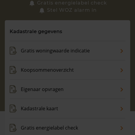
Zoek een woning
Gratis energielabel check
Stel WOZ alarm in
Vragen? Neem contact met ons op
Kadastrale gegevens
088 220 4200
Maandag t/m vrijdag - 08:00 -18:00
Gratis woningwaarde indicatie
Koopsommenoverzicht
Eigenaar opvragen
Kadastrale kaart
Gratis energielabel check