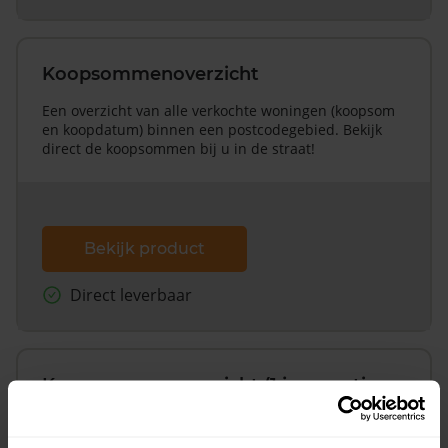
Koopsommenoverzicht
Een overzicht van alle verkochte woningen (koopsom
en koopdatum) binnen een postcodegebied. Bekijk
direct de koopsommen bij u in de straat!
Bekijk product
Direct leverbaar
Koopsommenoverzicht (1 jaar gratis
updates)
Inclusief 1 jaar gratis updates