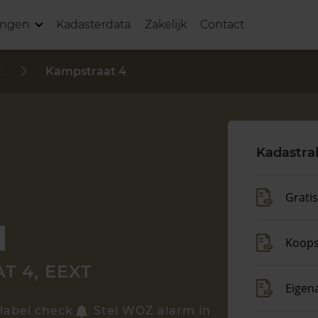
ingen
Kadasterdata
Zakelijk
Contact
t
Kampstraat 4
Kadastra
Grati
Koop
T 4, EEXT
Eigen
label check
Stel WOZ alarm in