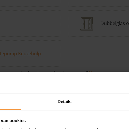
Dubbelglas o
tepomp Keuzehulp
Andere kenmerken toevoegen?
Voeg toe
Details
in de buurt
 van cookies
Woonoppervlak
Perceel
Ver