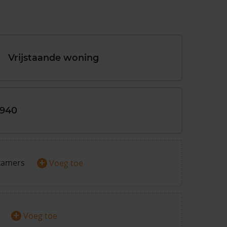
Vrijstaande woning
1940
+
kamers
Voeg toe
+
Voeg toe