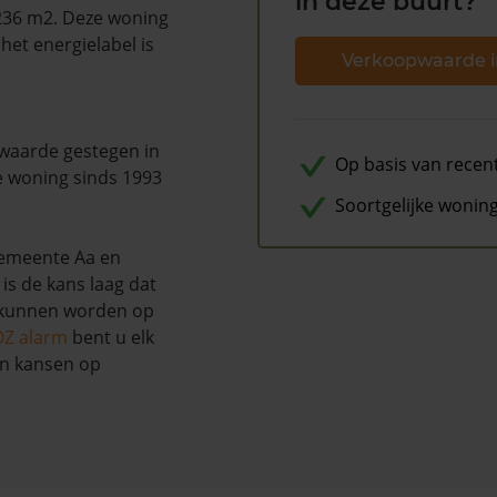
in deze buurt?
236 m2. Deze woning
het energielabel is
Verkoopwaarde i
waarde gestegen in
Op basis van recen
e woning sinds 1993
Soortgelijke wonin
gemeente Aa en
is de kans laag dat
u kunnen worden op
OZ alarm
bent u elk
en kansen op