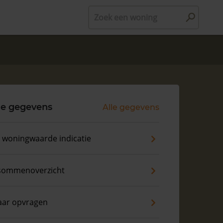
Zoek een woning
le gegevens
Alle gegevens
s woningwaarde indicatie
sommenoverzicht
aar opvragen