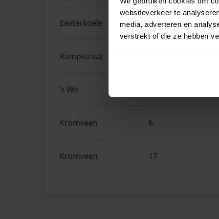
We gebruiken cookies om cont
websiteverkeer te analyseren
Eexterkoele
30
media, adverteren en analys
verstrekt of die ze hebben v
Kampstraat
32
't Wit
1A
Kromveen
6
Kromveen
17