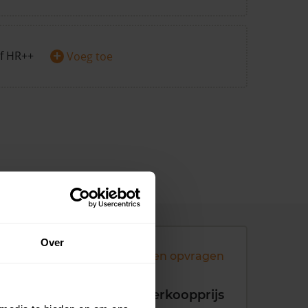
+
f HR++
Voeg toe
Over
Andere koopsommen opvragen
koopdatum
Verkoopprijs