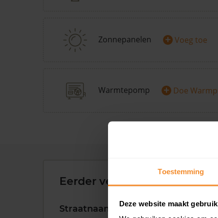
+
Zonnepanelen
Voeg toe
+
Warmtepomp
Doe Warmp
Toestemming
Eerder verkochte woningen 
Deze website maakt gebruik
Straatnaam
Huisnr.