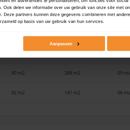
ent en advertenties te personaliseren, om functies voor social
. Ook delen we informatie over uw gebruik van onze site met on
45 m2
1.071 m2
01 ju
e. Deze partners kunnen deze gegevens combineren met andere i
erzameld op basis van uw gebruik van hun services.
98 m2
688 m2
02 ap
Aanpassen
94 m2
2.920 m2
20 ma
90 m2
288 m2
09 ma
92 m2
141 m2
06 ma