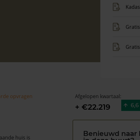
Kadas
Gratis
Grati
arde opvragen
Afgelopen kwartaal:
6,6
+ €22.219
Benieuwd naar 
staande huis is