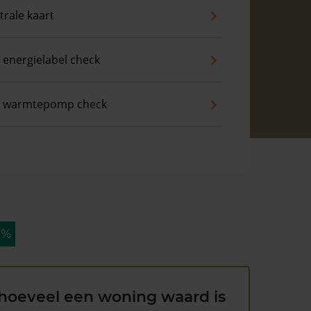
trale kaart
 energielabel check
s warmtepomp check
 %
hoeveel een woning waard is