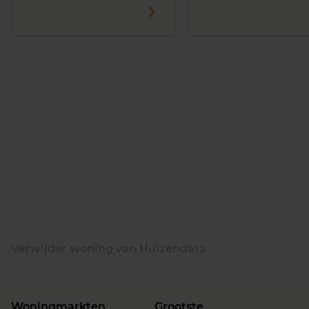
Verwijder woning van Huizendata
Woningmarkten
Grootste