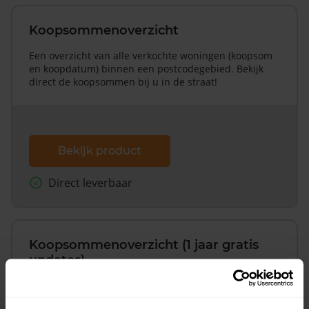
Koopsommenoverzicht
Een overzicht van alle verkochte woningen (koopsom
en koopdatum) binnen een postcodegebied. Bekijk
direct de koopsommen bij u in de straat!
Bekijk product
Direct leverbaar
Koopsommenoverzicht (1 jaar gratis
updates)
Inclusief 1 jaar gratis updates
Een overzicht van alle verkochte woningen (koopsom