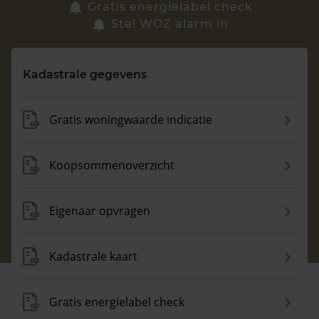
Zoek een woning
Gratis energielabel check
Stel WOZ alarm in
Vragen? Neem contact met ons op
Kadastrale gegevens
088 220 4200
Maandag t/m vrijdag - 08:00 -18:00
Gratis woningwaarde indicatie
Koopsommenoverzicht
Eigenaar opvragen
Kadastrale kaart
Gratis energielabel check