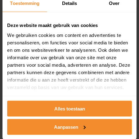
Toestemming
Details
Over
en koopdatum) binnen een postcodegebied. Dit
inclusief een jaar lang gratis updates van nieuwe
koopsommen.
Deze website maakt gebruik van cookies
We gebruiken cookies om content en advertenties te
personaliseren, om functies voor social media te bieden
Bekijk product
en om ons websiteverkeer te analyseren. Ook delen we
informatie over uw gebruik van onze site met onze
Direct leverbaar
partners voor social media, adverteren en analyse. Deze
partners kunnen deze gegevens combineren met andere
informatie die u aan ze heeft verstrekt of die ze hebben
verzameld op basis van uw gebruik van hun services.
Kadastrale kaart pakket
Alleen globale ligging perceel
Alles toestaan
Een uitgebreid overzicht van het perceel en
omliggende percelen met de kadastrale erfgrenzen,
dit inclusief de luchtfoto!
Aanpassen