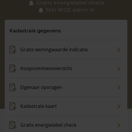
Zoek een woning
Gratis energielabel check
Stel WOZ alarm in
Vragen? Neem contact met ons op
Kadastrale gegevens
088 220 4200
Maandag t/m vrijdag - 08:00 -18:00
Gratis woningwaarde indicatie
Koopsommenoverzicht
Eigenaar opvragen
Kadastrale kaart
Gratis energielabel check