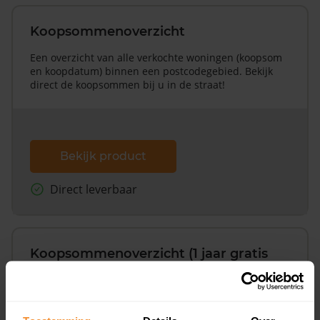
Koopsommenoverzicht
Een overzicht van alle verkochte woningen (koopsom
en koopdatum) binnen een postcodegebied. Bekijk
direct de koopsommen bij u in de straat!
Bekijk product
Direct leverbaar
Koopsommenoverzicht (1 jaar gratis
updates)
Inclusief 1 jaar gratis updates
Een overzicht van alle verkochte woningen (koopsom