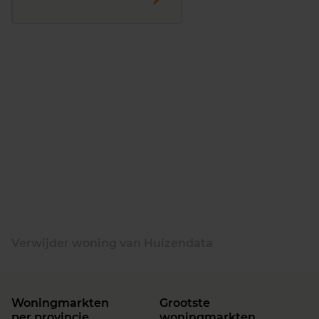
Verwijder woning van Huizendata
Woningmarkten
Grootste
per provincie
woningmarkten