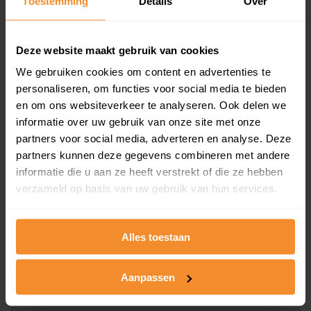
Toestemming
Details
Over
en koopdatum) binnen een postcodegebied. Dit
inclusief een jaar lang gratis updates van nieuwe
koopsommen.
Deze website maakt gebruik van cookies
We gebruiken cookies om content en advertenties te
personaliseren, om functies voor social media te bieden
en om ons websiteverkeer te analyseren. Ook delen we
Bekijk product
informatie over uw gebruik van onze site met onze
partners voor social media, adverteren en analyse. Deze
Direct leverbaar
partners kunnen deze gegevens combineren met andere
informatie die u aan ze heeft verstrekt of die ze hebben
verzameld op basis van uw gebruik van hun services.
Kadastrale kaart pakket
Alleen globale ligging perceel
Alles toestaan
Een uitgebreid overzicht van het perceel en
omliggende percelen met de kadastrale erfgrenzen,
Aanpassen
dit inclusief de luchtfoto!