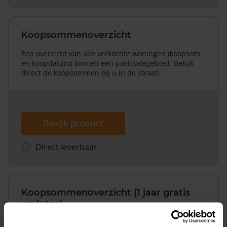
Koopsommenoverzicht
Een overzicht van alle verkochte woningen (koopsom
en koopdatum) binnen een postcodegebied. Bekijk
direct de koopsommen bij u in de straat!
Bekijk product
Direct leverbaar
Koopsommenoverzicht (1 jaar gratis
updates)
Inclusief 1 jaar gratis updates