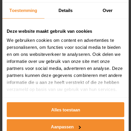
Een overzicht van alle verkochte woningen (koopsom
Toestemming
Details
Over
en koopdatum) binnen een postcodegebied. Dit
inclusief een jaar lang gratis updates van nieuwe
koopsommen.
Deze website maakt gebruik van cookies
We gebruiken cookies om content en advertenties te
personaliseren, om functies voor social media te bieden
Bekijk product
en om ons websiteverkeer te analyseren. Ook delen we
informatie over uw gebruik van onze site met onze
Direct leverbaar
partners voor social media, adverteren en analyse. Deze
partners kunnen deze gegevens combineren met andere
informatie die u aan ze heeft verstrekt of die ze hebben
verzameld op basis van uw gebruik van hun services.
Kadastrale kaart pakket
Alleen globale ligging perceel
Alles toestaan
Een uitgebreid overzicht van het perceel en
omliggende percelen met de kadastrale erfgrenzen,
dit inclusief de luchtfoto!
Aanpassen