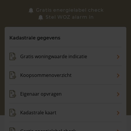
Zoek een woning
Gratis energielabel check
Stel WOZ alarm in
Vragen? Neem contact met ons op
Kadastrale gegevens
088 220 4200
Maandag t/m vrijdag - 08:00 -18:00
Gratis woningwaarde indicatie
Koopsommenoverzicht
Eigenaar opvragen
Kadastrale kaart