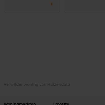
Verwijder woning van Huizendata
Woningmarkten
Grootste