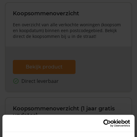
Koopsommenoverzicht
Een overzicht van alle verkochte woningen (koopsom
en koopdatum) binnen een postcodegebied. Bekijk
direct de koopsommen bij u in de straat!
Bekijk product
Direct leverbaar
Koopsommenoverzicht (1 jaar gratis
updates)
Inclusief 1 jaar gratis updates
Een overzicht van alle verkochte woningen (koopsom