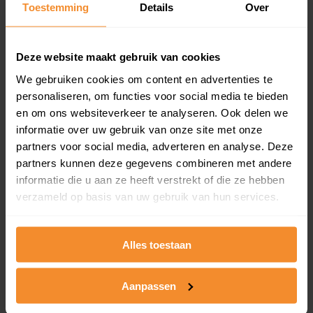
Toestemming
Details
Over
en koopdatum) binnen een postcodegebied. Dit
inclusief een jaar lang gratis updates van nieuwe
koopsommen.
Deze website maakt gebruik van cookies
We gebruiken cookies om content en advertenties te
personaliseren, om functies voor social media te bieden
Bekijk product
en om ons websiteverkeer te analyseren. Ook delen we
informatie over uw gebruik van onze site met onze
Direct leverbaar
partners voor social media, adverteren en analyse. Deze
partners kunnen deze gegevens combineren met andere
informatie die u aan ze heeft verstrekt of die ze hebben
verzameld op basis van uw gebruik van hun services.
Kadastrale kaart pakket
Alleen globale ligging perceel
Alles toestaan
Een uitgebreid overzicht van het perceel en
omliggende percelen met de kadastrale erfgrenzen,
dit inclusief de luchtfoto!
Aanpassen