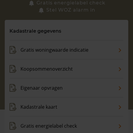
Zoek een woning
Gratis energielabel check
Stel WOZ alarm in
Vragen? Neem contact met ons op
Kadastrale gegevens
088 220 4200
Maandag t/m vrijdag - 08:00 -18:00
Gratis woningwaarde indicatie
Koopsommenoverzicht
Eigenaar opvragen
Kadastrale kaart
Gratis energielabel check