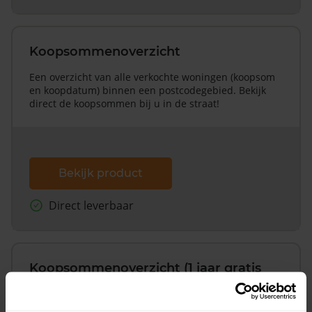
Koopsommenoverzicht
Een overzicht van alle verkochte woningen (koopsom
en koopdatum) binnen een postcodegebied. Bekijk
direct de koopsommen bij u in de straat!
Bekijk product
Direct leverbaar
Koopsommenoverzicht (1 jaar gratis
updates)
Inclusief 1 jaar gratis updates