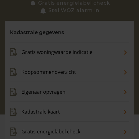
Zoek een woning
Gratis energielabel check
Stel WOZ alarm in
Vragen? Neem contact met ons op
Kadastrale gegevens
088 220 4200
Maandag t/m vrijdag - 08:00 -18:00
Gratis woningwaarde indicatie
Koopsommenoverzicht
Eigenaar opvragen
Kadastrale kaart
Gratis energielabel check