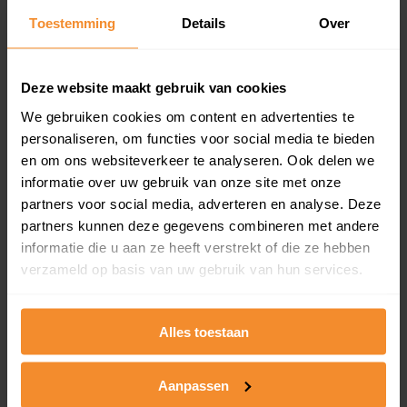
Toestemming
Details
Over
Een overzicht van alle verkochte woningen (koopsom
en koopdatum) binnen een postcodegebied. Dit
inclusief een jaar lang gratis updates van nieuwe
koopsommen.
Deze website maakt gebruik van cookies
We gebruiken cookies om content en advertenties te
personaliseren, om functies voor social media te bieden
en om ons websiteverkeer te analyseren. Ook delen we
Bekijk product
informatie over uw gebruik van onze site met onze
partners voor social media, adverteren en analyse. Deze
Direct leverbaar
partners kunnen deze gegevens combineren met andere
informatie die u aan ze heeft verstrekt of die ze hebben
verzameld op basis van uw gebruik van hun services.
Kadastrale kaart pakket
Alleen globale ligging perceel
Alles toestaan
Een uitgebreid overzicht van het perceel en
omliggende percelen met de kadastrale erfgrenzen,
Aanpassen
dit inclusief de luchtfoto!