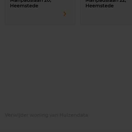
Manpadslaan 20,
Manpadslaan 22,
Heemstede
Heemstede
Verwijder woning van Huizendata