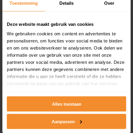
Toestemming
Details
Over
en koopdatum) binnen een postcodegebied. Dit
inclusief een jaar lang gratis updates van nieuwe
koopsommen.
Deze website maakt gebruik van cookies
We gebruiken cookies om content en advertenties te
personaliseren, om functies voor social media te bieden
Bekijk product
en om ons websiteverkeer te analyseren. Ook delen we
informatie over uw gebruik van onze site met onze
Direct leverbaar
partners voor social media, adverteren en analyse. Deze
partners kunnen deze gegevens combineren met andere
informatie die u aan ze heeft verstrekt of die ze hebben
verzameld op basis van uw gebruik van hun services.
Kadastrale kaart pakket
Alleen globale ligging perceel
Alles toestaan
Een uitgebreid overzicht van het perceel en
omliggende percelen met de kadastrale erfgrenzen,
dit inclusief de luchtfoto!
Aanpassen