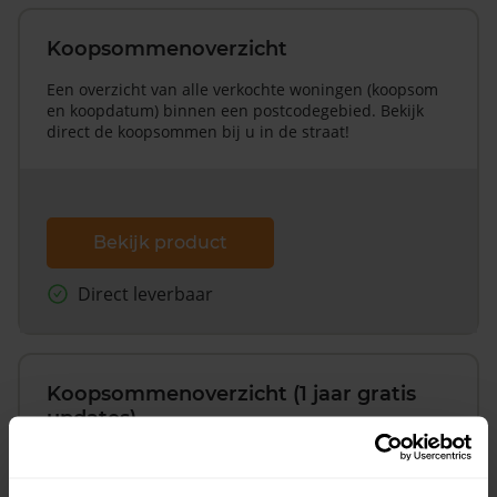
Koopsommenoverzicht
Een overzicht van alle verkochte woningen (koopsom
en koopdatum) binnen een postcodegebied. Bekijk
direct de koopsommen bij u in de straat!
Bekijk product
Direct leverbaar
Koopsommenoverzicht (1 jaar gratis
updates)
Inclusief 1 jaar gratis updates
Een overzicht van alle verkochte woningen (koopsom