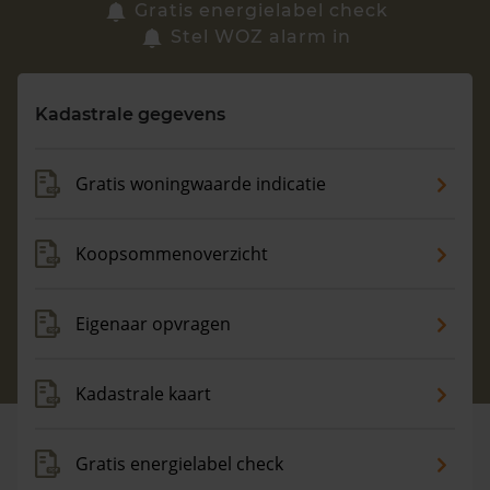
Zoek een woning
Gratis energielabel check
Stel WOZ alarm in
Vragen? Neem contact met ons op
Kadastrale gegevens
088 220 4200
Maandag t/m vrijdag - 08:00 -18:00
Gratis woningwaarde indicatie
Koopsommenoverzicht
Eigenaar opvragen
Kadastrale kaart
Gratis energielabel check