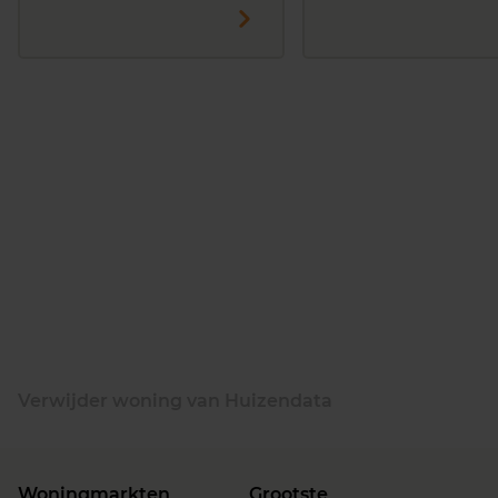
Verwijder woning van Huizendata
Woningmarkten
Grootste