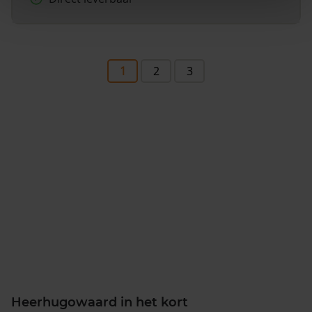
1
2
3
Heerhugowaard in het kort