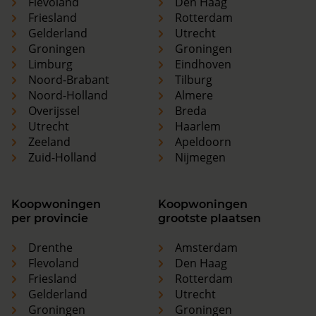
Flevoland
Den Haag
Friesland
Rotterdam
Gelderland
Utrecht
Groningen
Groningen
Limburg
Eindhoven
Noord-Brabant
Tilburg
Noord-Holland
Almere
Overijssel
Breda
Utrecht
Haarlem
Zeeland
Apeldoorn
Zuid-Holland
Nijmegen
Koopwoningen
Koopwoningen
per provincie
grootste plaatsen
Drenthe
Amsterdam
Flevoland
Den Haag
Friesland
Rotterdam
Gelderland
Utrecht
Groningen
Groningen