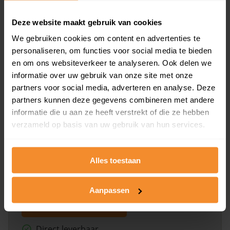
Deze website maakt gebruik van cookies
Bekijk product
We gebruiken cookies om content en advertenties te
personaliseren, om functies voor social media te bieden
Direct leverbaar
en om ons websiteverkeer te analyseren. Ook delen we
informatie over uw gebruik van onze site met onze
partners voor social media, adverteren en analyse. Deze
Kadastrale kaart pakket
partners kunnen deze gegevens combineren met andere
informatie die u aan ze heeft verstrekt of die ze hebben
Alleen globale ligging perceel
verzameld op basis van uw gebruik van hun services.
Een uitgebreid overzicht van het perceel en
omliggende percelen met de kadastrale erfgrenzen,
dit inclusief de luchtfoto!
Alles toestaan
Aanpassen
Bekijk product
Direct leverbaar