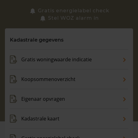
Zoek een woning
Gratis energielabel check
Stel WOZ alarm in
Vragen? Neem contact met ons op
Kadastrale gegevens
088 220 4200
Maandag t/m vrijdag - 08:00 -18:00
Gratis woningwaarde indicatie
Koopsommenoverzicht
Eigenaar opvragen
Kadastrale kaart