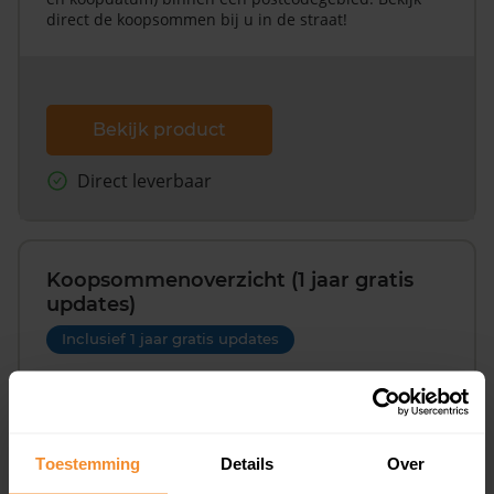
direct de koopsommen bij u in de straat!
Bekijk product
Direct leverbaar
Koopsommenoverzicht (1 jaar gratis
updates)
Inclusief 1 jaar gratis updates
Een overzicht van alle verkochte woningen (koopsom
en koopdatum) binnen een postcodegebied. Dit
inclusief een jaar lang gratis updates van nieuwe
koopsommen.
Toestemming
Details
Over