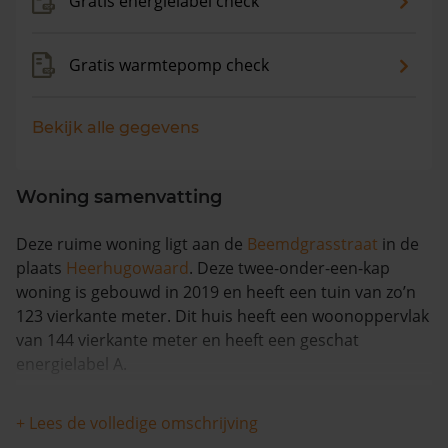
Gratis energielabel check
Gratis warmtepomp check
Bekijk alle gegevens
Woning samenvatting
Deze ruime woning ligt aan de
Beemdgrasstraat
in de
plaats
Heerhugowaard
. Deze twee-onder-een-kap
woning is gebouwd in 2019 en heeft een tuin van zo’n
123 vierkante meter. Dit huis heeft een woonoppervlak
van 144 vierkante meter en heeft een geschat
energielabel A.
Dit huis heeft geen herleidbare koopsominformatie en
+ Lees de volledige omschrijving
is in de afgelopen 12 maanden stabiel gebleven in