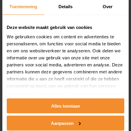
en koopdatum) binnen een postcodegebied. Dit
Toestemming
Details
Over
inclusief een jaar lang gratis updates van nieuwe
koopsommen.
Deze website maakt gebruik van cookies
We gebruiken cookies om content en advertenties te
personaliseren, om functies voor social media te bieden
Bekijk product
en om ons websiteverkeer te analyseren. Ook delen we
informatie over uw gebruik van onze site met onze
Direct leverbaar
partners voor social media, adverteren en analyse. Deze
partners kunnen deze gegevens combineren met andere
informatie die u aan ze heeft verstrekt of die ze hebben
Kadastrale kaart pakket
verzameld op basis van uw gebruik van hun services.
Alleen globale ligging perceel
Een uitgebreid overzicht van het perceel en
Alles toestaan
omliggende percelen met de kadastrale erfgrenzen,
dit inclusief de luchtfoto!
Aanpassen