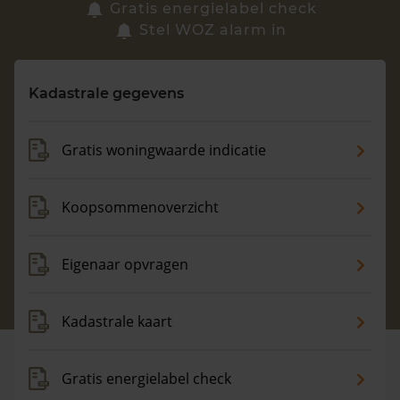
Zoek een woning
Gratis energielabel check
Stel WOZ alarm in
Vragen? Neem contact met ons op
Kadastrale gegevens
088 220 4200
Maandag t/m vrijdag - 08:00 -18:00
Gratis woningwaarde indicatie
Koopsommenoverzicht
Eigenaar opvragen
Kadastrale kaart
Gratis energielabel check