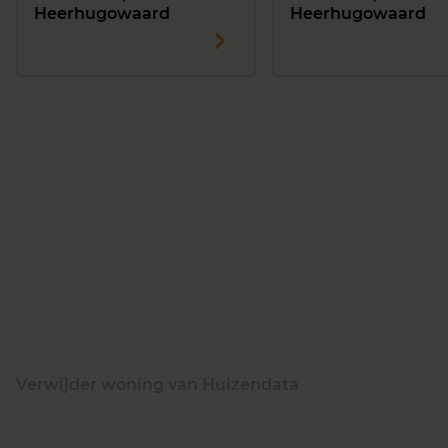
Heerhugowaard
Heerhugowaard
Verwijder woning van Huizendata