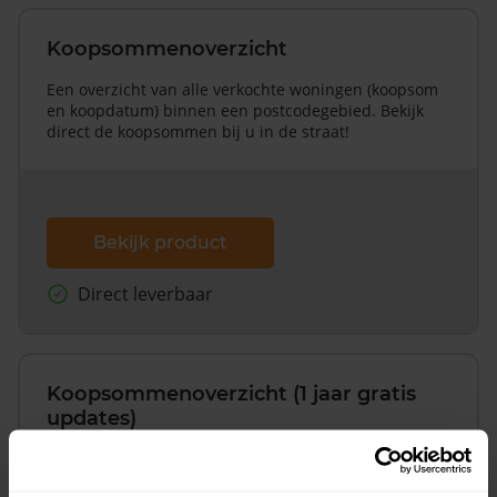
Koopsommenoverzicht
Een overzicht van alle verkochte woningen (koopsom
en koopdatum) binnen een postcodegebied. Bekijk
direct de koopsommen bij u in de straat!
Bekijk product
Direct leverbaar
Koopsommenoverzicht (1 jaar gratis
updates)
Inclusief 1 jaar gratis updates
Een overzicht van alle verkochte woningen (koopsom