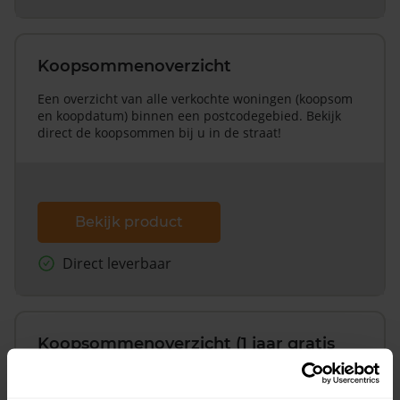
Koopsommenoverzicht
Een overzicht van alle verkochte woningen (koopsom
en koopdatum) binnen een postcodegebied. Bekijk
direct de koopsommen bij u in de straat!
Bekijk product
Direct leverbaar
Koopsommenoverzicht (1 jaar gratis
updates)
Inclusief 1 jaar gratis updates