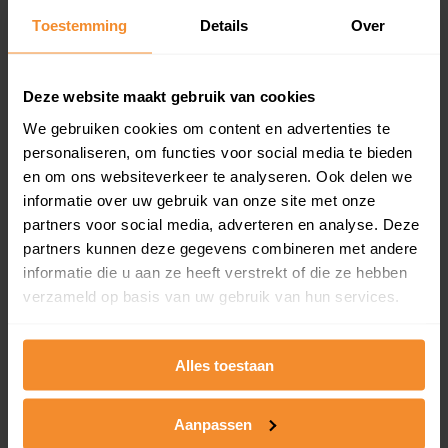
Toestemming
Details
Over
Een overzicht van alle verkochte woningen (koopsom
en koopdatum) binnen een postcodegebied. Dit
inclusief een jaar lang gratis updates van nieuwe
koopsommen.
Deze website maakt gebruik van cookies
We gebruiken cookies om content en advertenties te
personaliseren, om functies voor social media te bieden
en om ons websiteverkeer te analyseren. Ook delen we
Bekijk product
informatie over uw gebruik van onze site met onze
partners voor social media, adverteren en analyse. Deze
Direct leverbaar
partners kunnen deze gegevens combineren met andere
informatie die u aan ze heeft verstrekt of die ze hebben
verzameld op basis van uw gebruik van hun services.
Kadastrale kaart pakket
Alleen globale ligging perceel
Alles toestaan
Een uitgebreid overzicht van het perceel en
omliggende percelen met de kadastrale erfgrenzen,
Aanpassen
dit inclusief de luchtfoto!