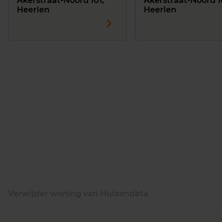
Akerstraat-Noord 101,
Akerstraat-Noord 1
Heerlen
Heerlen
Verwijder woning van Huizendata