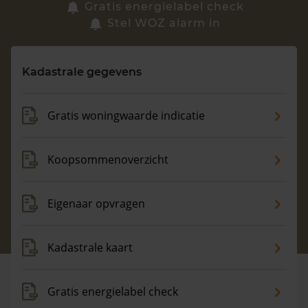
Zoek een woning
Gratis energielabel check
Stel WOZ alarm in
Vragen? Neem contact met ons op
Kadastrale gegevens
088 220 4200
Maandag t/m vrijdag - 08:00 -18:00
Gratis woningwaarde indicatie
Koopsommenoverzicht
Eigenaar opvragen
Kadastrale kaart
Gratis energielabel check