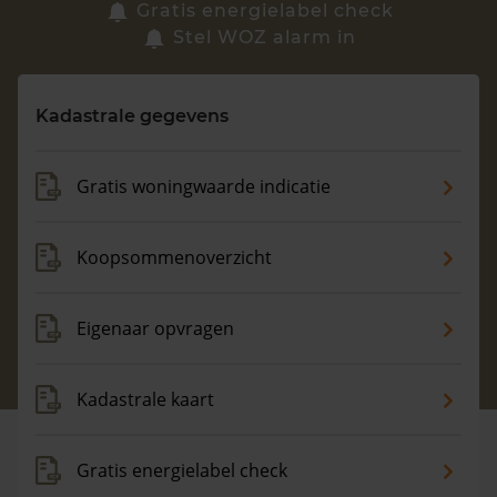
Zoek een woning
Gratis energielabel check
Stel WOZ alarm in
Vragen? Neem contact met ons op
Kadastrale gegevens
088 220 4200
Maandag t/m vrijdag - 08:00 -18:00
Gratis woningwaarde indicatie
Koopsommenoverzicht
Eigenaar opvragen
Kadastrale kaart
Gratis energielabel check