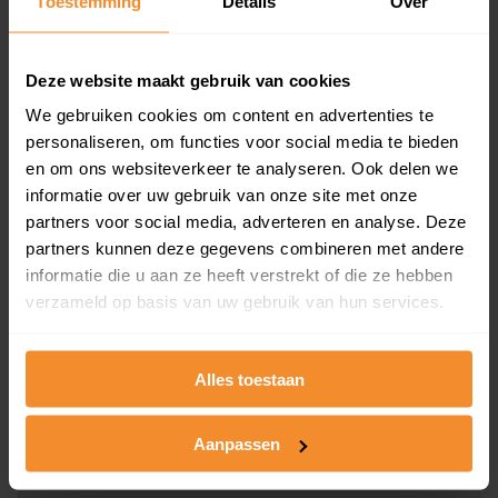
Toestemming
Details
Over
en koopdatum) binnen een postcodegebied. Dit
inclusief een jaar lang gratis updates van nieuwe
koopsommen.
Deze website maakt gebruik van cookies
We gebruiken cookies om content en advertenties te
personaliseren, om functies voor social media te bieden
en om ons websiteverkeer te analyseren. Ook delen we
Bekijk product
informatie over uw gebruik van onze site met onze
partners voor social media, adverteren en analyse. Deze
Direct leverbaar
partners kunnen deze gegevens combineren met andere
informatie die u aan ze heeft verstrekt of die ze hebben
verzameld op basis van uw gebruik van hun services.
Kadastrale kaart pakket
Alleen globale ligging perceel
Alles toestaan
Een uitgebreid overzicht van het perceel en
omliggende percelen met de kadastrale erfgrenzen,
Aanpassen
dit inclusief de luchtfoto!