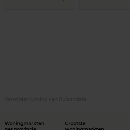
Verwijder woning van Huizendata
Woningmarkten
Grootste
per provincie
woningmarkten