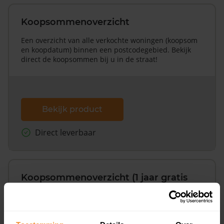
Koopsommenoverzicht
Een overzicht van alle verkochte woningen (koopsom
en koopdatum) binnen een postcodegebied. Bekijk
direct de koopsommen bij u in de straat!
Bekijk product
Direct leverbaar
Koopsommenoverzicht (1 jaar gratis
updates)
Inclusief 1 jaar gratis updates
Een overzicht van alle verkochte woningen (koopsom