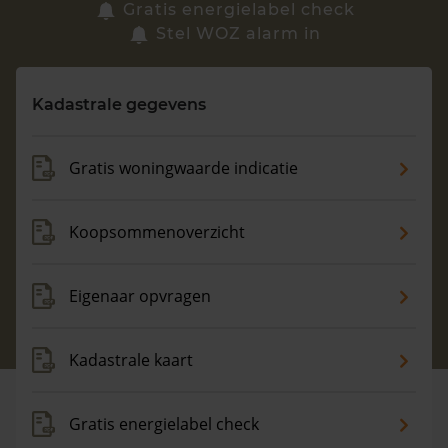
Zoek een woning
Gratis energielabel check
Stel WOZ alarm in
Vragen? Neem contact met ons op
Kadastrale gegevens
088 220 4200
Maandag t/m vrijdag - 08:00 -18:00
Gratis woningwaarde indicatie
Koopsommenoverzicht
Eigenaar opvragen
Kadastrale kaart
Gratis energielabel check