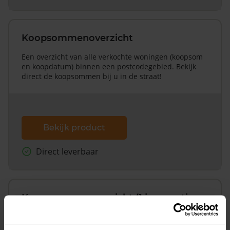
Koopsommenoverzicht
Een overzicht van alle verkochte woningen (koopsom
en koopdatum) binnen een postcodegebied. Bekijk
direct de koopsommen bij u in de straat!
Bekijk product
Direct leverbaar
Koopsommenoverzicht (1 jaar gratis
updates)
Inclusief 1 jaar gratis updates