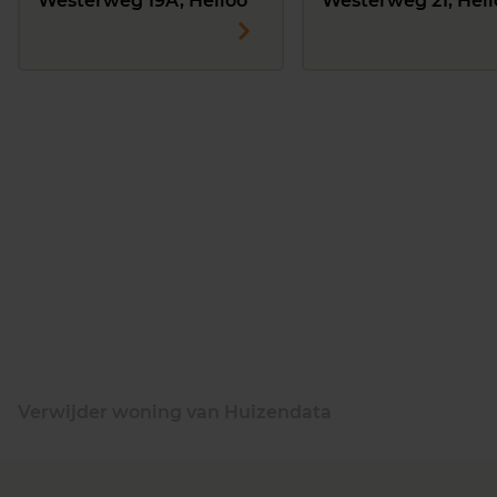
Westerweg 19A, Heiloo
Westerweg 21, Heil
Verwijder woning van Huizendata