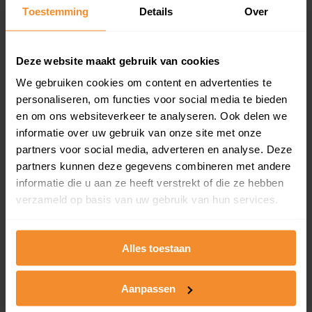
Toestemming
Details
Over
Een overzicht van alle verkochte woningen (koopsom
en koopdatum) binnen een postcodegebied. Dit
inclusief een jaar lang gratis updates van nieuwe
koopsommen.
Deze website maakt gebruik van cookies
We gebruiken cookies om content en advertenties te
personaliseren, om functies voor social media te bieden
en om ons websiteverkeer te analyseren. Ook delen we
Bekijk product
informatie over uw gebruik van onze site met onze
partners voor social media, adverteren en analyse. Deze
Direct leverbaar
partners kunnen deze gegevens combineren met andere
informatie die u aan ze heeft verstrekt of die ze hebben
verzameld op basis van uw gebruik van hun services.
Kadastrale kaart pakket
Alleen globale ligging perceel
Alles toestaan
Een uitgebreid overzicht van het perceel en
omliggende percelen met de kadastrale erfgrenzen,
Aanpassen
dit inclusief de luchtfoto!