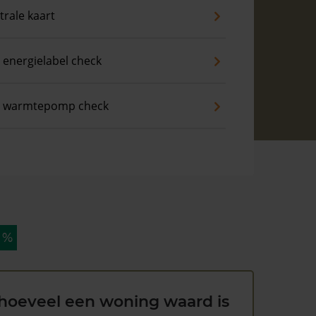
trale kaart
 energielabel check
s warmtepomp check
 %
hoeveel een woning waard is