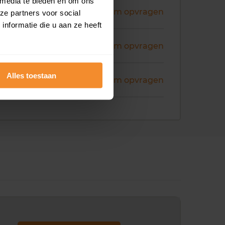
 media te bieden en om ons
ni 2026
Koopsom opvragen
ze partners voor social
nformatie die u aan ze heeft
ecember 2025
Koopsom opvragen
Alles toestaan
ovember 2025
Koopsom opvragen