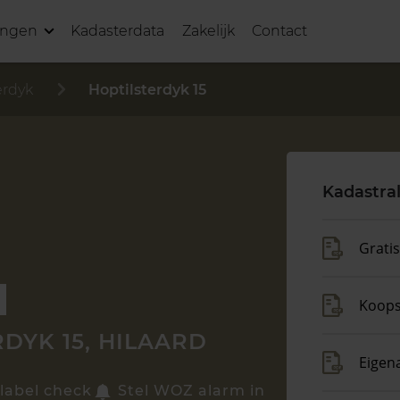
ingen
Kadasterdata
Zakelijk
Contact
erdyk
Hoptilsterdyk 15
Kadastra
Grati
Koop
DYK 15, HILAARD
Eigen
label check
Stel WOZ alarm in