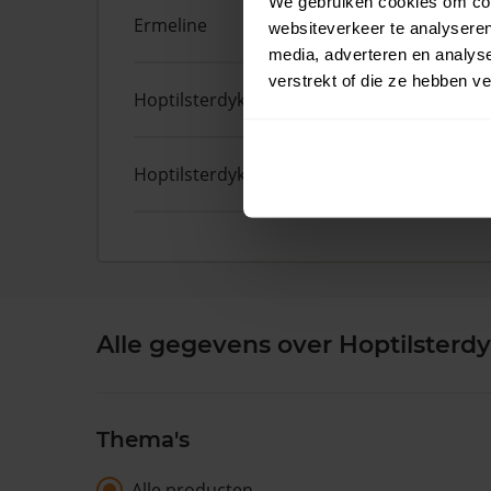
We gebruiken cookies om cont
Ermeline
65
websiteverkeer te analyseren
media, adverteren en analys
verstrekt of die ze hebben v
Hoptilsterdyk
4
Hoptilsterdyk
6
Alle gegevens over Hoptilsterdy
Thema's
Alle producten