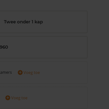
Twee onder 1 kap
1960
+
kamers
Voeg toe
+
Voeg toe