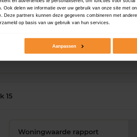
ent en advertenties te personaliseren, om functies voor social
103 m2
326 m2
30 ju
. Ook delen we informatie over uw gebruik van onze site met on
e. Deze partners kunnen deze gegevens combineren met andere i
erzameld op basis van uw gebruik van hun services.
80 m2
182 m2
02 d
Aanpassen
86 m2
262 m2
03 n
k 15
Woningwaarde rapport