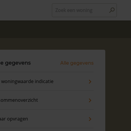
Zoek een woning
le gegevens
Alle gegevens
s woningwaarde indicatie
sommenoverzicht
aar opvragen