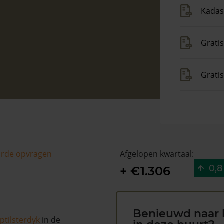
Kadas
Gratis
Grati
arde opvragen
Afgelopen kwartaal:
0,8
+ €1.306
Benieuwd naar 
ptilsterdyk
in de