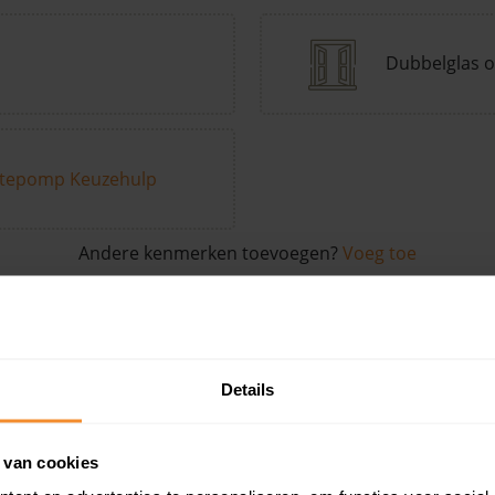
Dubbelglas o
tepomp Keuzehulp
Andere kenmerken toevoegen?
Voeg toe
in de buurt
Details
Woonoppervlak
Perceel
Ver
 van cookies