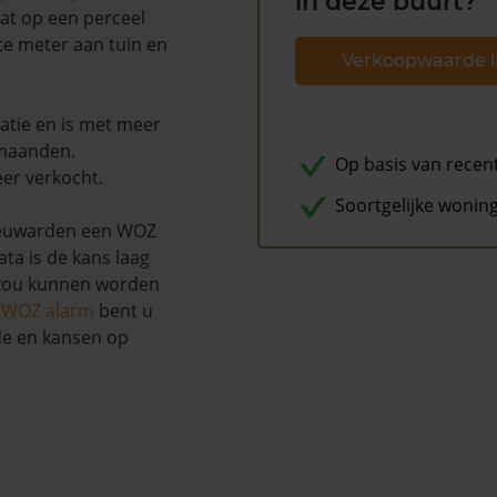
in deze buurt?
aat op een perceel
te meter aan tuin en
Verkoopwaarde i
atie en is met meer
 maanden.
Op basis van recen
eer verkocht.
Soortgelijke wonin
Leeuwarden een WOZ
ta is de kans laag
 zou kunnen worden
s WOZ alarm
bent u
de en kansen op