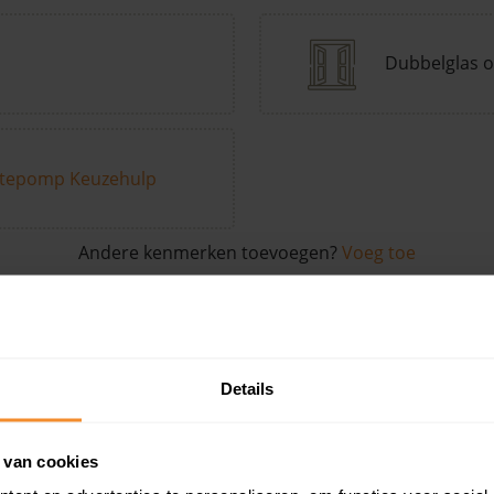
Dubbelglas o
tepomp Keuzehulp
Andere kenmerken toevoegen?
Voeg toe
in de buurt
Details
Woonoppervlak
Perceel
Ver
 van cookies