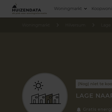
Woningmarkt
Koopwon
Woningmarkt
Hilversum
Lage
(Nog) niet te ko
LAGE NAA
Gratis energ