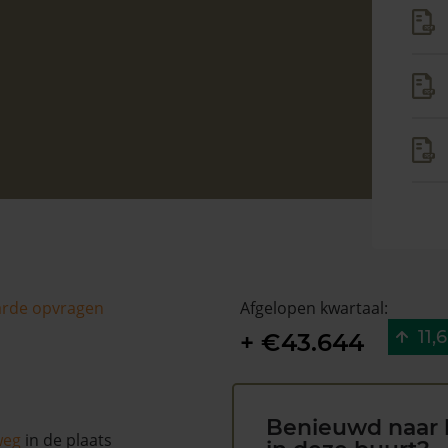
arde opvragen
Afgelopen kwartaal:
11,
+ €43.644
Benieuwd naar 
weg
in de plaats