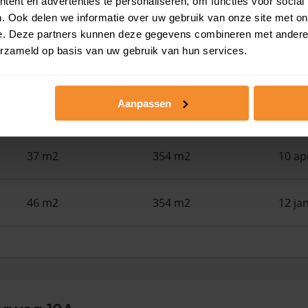
ent en advertenties te personaliseren, om functies voor social
78 m2
850 m2
30 ju
. Ook delen we informatie over uw gebruik van onze site met on
e. Deze partners kunnen deze gegevens combineren met andere i
erzameld op basis van uw gebruik van hun services.
78 m2
1.468 m2
30 ju
Aanpassen
51 m2
238 m2
30 ju
37 m2
354 m2
10 ap
46 m2
354 m2
12 ja