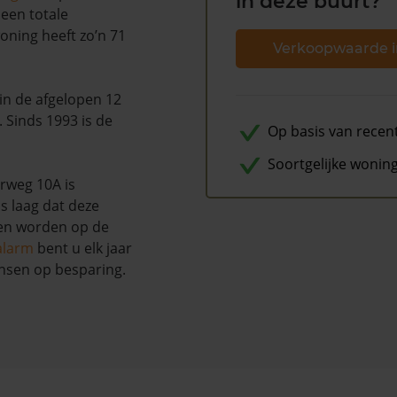
in deze buurt?
 een totale
oning heeft zo’n 71
Verkoopwaarde i
s in de afgelopen 12
Sinds 1993 is de
Op basis van recen
Soortgelijke wonin
rweg 10A is
s laag dat deze
nen worden op de
alarm
bent u elk jaar
nsen op besparing.