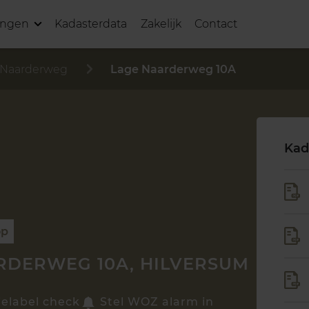
ingen
Kadasterdata
Zakelijk
Contact
 Naarderweg
Lage Naarderweg 10A
Kad
op
RDERWEG 10A, HILVERSUM
ielabel check
Stel WOZ alarm in