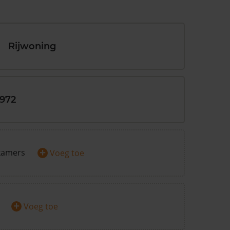
Rijwoning
1972
+
kamers
Voeg toe
+
Voeg toe