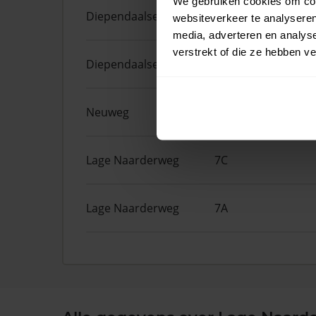
We gebruiken cookies om cont
Diependaalselaan
386
websiteverkeer te analyseren
media, adverteren en analys
verstrekt of die ze hebben v
Diependaalselaan
478
Neuweg
14A
Lage Naarderweg
7C
Lage Naarderweg
7A