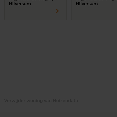
Hilversum
Hilversum
Verwijder woning van Huizendata