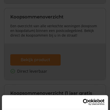
Koopsommenoverzicht
Een overzicht van alle verkochte woningen (koopsom
en koopdatum) binnen een postcodegebied. Bekijk
direct de koopsommen bij u in de straat!
Bekijk product
Direct leverbaar
Koopsommenoverzicht (1 jaar gratis
updates)
Inclusief 1 jaar gratis updates