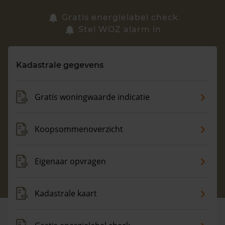
Zoek een woning
Gratis energielabel check
Stel WOZ alarm in
Vragen? Neem contact met ons op
Kadastrale gegevens
088 220 4200
Maandag t/m vrijdag - 08:00 -18:00
Gratis woningwaarde indicatie
Koopsommenoverzicht
Eigenaar opvragen
Kadastrale kaart