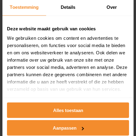
Toestemming
Details
Over
Een overzicht van alle verkochte woningen (koopsom
en koopdatum) binnen een postcodegebied. Dit
inclusief een jaar lang gratis updates van nieuwe
koopsommen.
Deze website maakt gebruik van cookies
We gebruiken cookies om content en advertenties te
personaliseren, om functies voor social media te bieden
en om ons websiteverkeer te analyseren. Ook delen we
Bekijk product
informatie over uw gebruik van onze site met onze
partners voor social media, adverteren en analyse. Deze
Direct leverbaar
partners kunnen deze gegevens combineren met andere
informatie die u aan ze heeft verstrekt of die ze hebben
verzameld op basis van uw gebruik van hun services.
Kadastrale kaart pakket
Alleen globale ligging perceel
Alles toestaan
Een uitgebreid overzicht van het perceel en
omliggende percelen met de kadastrale erfgrenzen,
Aanpassen
dit inclusief de luchtfoto!