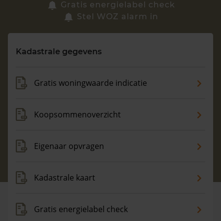
Zoek een woning
Gratis energielabel check
Stel WOZ alarm in
Vragen? Neem contact met ons op
Kadastrale gegevens
088 220 4200
Maandag t/m vrijdag - 08:00 -18:00
Gratis woningwaarde indicatie
Koopsommenoverzicht
Eigenaar opvragen
Kadastrale kaart
Gratis energielabel check