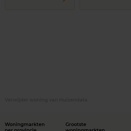
Verwijder woning van Huizendata
Woningmarkten
Grootste
per provincie
woningmarkten