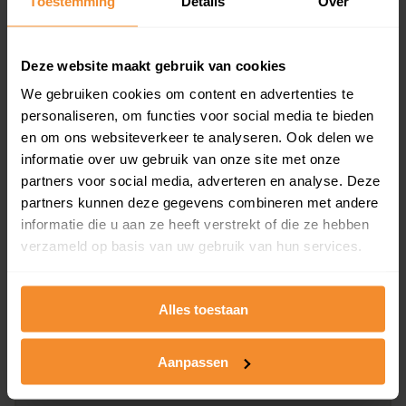
Toestemming
Details
Over
en koopdatum) binnen een postcodegebied. Dit
inclusief een jaar lang gratis updates van nieuwe
koopsommen.
Deze website maakt gebruik van cookies
We gebruiken cookies om content en advertenties te
personaliseren, om functies voor social media te bieden
en om ons websiteverkeer te analyseren. Ook delen we
Bekijk product
informatie over uw gebruik van onze site met onze
partners voor social media, adverteren en analyse. Deze
Direct leverbaar
partners kunnen deze gegevens combineren met andere
informatie die u aan ze heeft verstrekt of die ze hebben
verzameld op basis van uw gebruik van hun services.
Kadastrale kaart pakket
Alleen globale ligging perceel
Alles toestaan
Een uitgebreid overzicht van het perceel en
omliggende percelen met de kadastrale erfgrenzen,
Aanpassen
dit inclusief de luchtfoto!