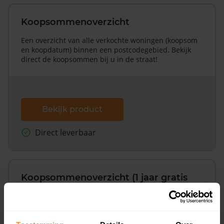
Koopsommenoverzicht
Een overzicht van alle verkochte woningen (koopsom
en koopdatum) binnen een postcodegebied. Bekijk
direct de koopsommen bij u in de straat!
Bekijk product
Direct leverbaar
Koopsommenoverzicht (1 jaar gratis
updates)
Inclusief 1 jaar gratis updates
Een overzicht van alle verkochte woningen (koopsom