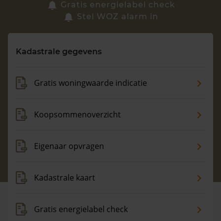
Zoek een woning
Gratis energielabel check
Stel WOZ alarm in
Vragen? Neem contact met ons op
Kadastrale gegevens
088 220 4200
Maandag t/m vrijdag - 08:00 -18:00
Gratis woningwaarde indicatie
Koopsommenoverzicht
Eigenaar opvragen
Kadastrale kaart
Gratis energielabel check