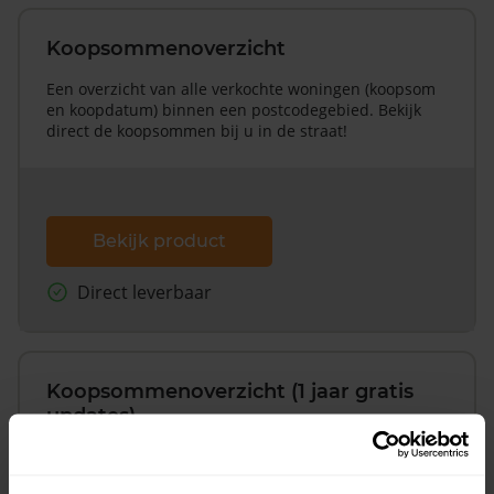
Koopsommenoverzicht
Een overzicht van alle verkochte woningen (koopsom
en koopdatum) binnen een postcodegebied. Bekijk
direct de koopsommen bij u in de straat!
Bekijk product
Direct leverbaar
Koopsommenoverzicht (1 jaar gratis
updates)
Inclusief 1 jaar gratis updates
Een overzicht van alle verkochte woningen (koopsom