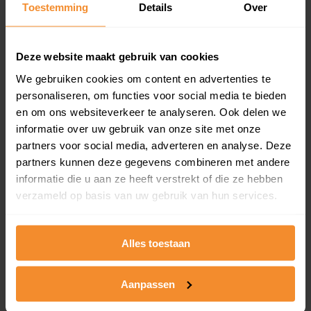
Toestemming
Details
Over
en koopdatum) binnen een postcodegebied. Dit
inclusief een jaar lang gratis updates van nieuwe
koopsommen.
Deze website maakt gebruik van cookies
We gebruiken cookies om content en advertenties te
personaliseren, om functies voor social media te bieden
Bekijk product
en om ons websiteverkeer te analyseren. Ook delen we
informatie over uw gebruik van onze site met onze
Direct leverbaar
partners voor social media, adverteren en analyse. Deze
partners kunnen deze gegevens combineren met andere
informatie die u aan ze heeft verstrekt of die ze hebben
verzameld op basis van uw gebruik van hun services.
Kadastrale kaart pakket
Alleen globale ligging perceel
Alles toestaan
Een uitgebreid overzicht van het perceel en
omliggende percelen met de kadastrale erfgrenzen,
dit inclusief de luchtfoto!
Aanpassen