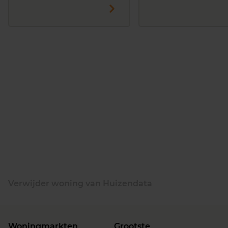
Verwijder woning van Huizendata
Woningmarkten
Grootste