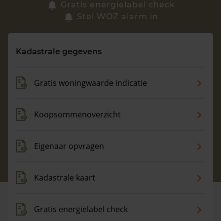
Zoek een woning
Gratis energielabel check
Stel WOZ alarm in
Vragen? Neem contact met ons op
Kadastrale gegevens
088 220 4200
Maandag t/m vrijdag - 08:00 -18:00
Gratis woningwaarde indicatie
Koopsommenoverzicht
Eigenaar opvragen
Kadastrale kaart
Gratis energielabel check