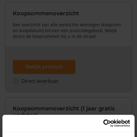
Koopsommenoverzicht
Een overzicht van alle verkochte woningen (koopsom
en koopdatum) binnen een postcodegebied. Bekijk
direct de koopsommen bij u in de straat!
Bekijk product
Direct leverbaar
Koopsommenoverzicht (1 jaar gratis
updates)
Inclusief 1 jaar gratis updates
Een overzicht van alle verkochte woningen (koopsom