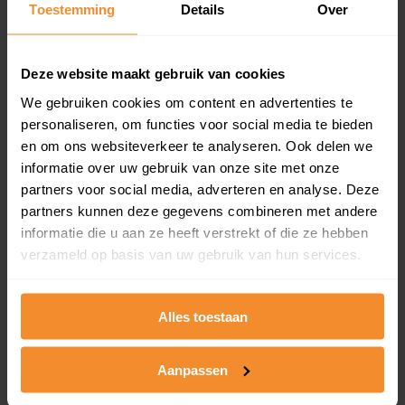
Toestemming
Details
Over
en koopdatum) binnen een postcodegebied. Dit
inclusief een jaar lang gratis updates van nieuwe
koopsommen.
Deze website maakt gebruik van cookies
We gebruiken cookies om content en advertenties te
personaliseren, om functies voor social media te bieden
Bekijk product
en om ons websiteverkeer te analyseren. Ook delen we
informatie over uw gebruik van onze site met onze
Direct leverbaar
partners voor social media, adverteren en analyse. Deze
partners kunnen deze gegevens combineren met andere
informatie die u aan ze heeft verstrekt of die ze hebben
verzameld op basis van uw gebruik van hun services.
Kadastrale kaart pakket
Alleen globale ligging perceel
Alles toestaan
Een uitgebreid overzicht van het perceel en
omliggende percelen met de kadastrale erfgrenzen,
dit inclusief de luchtfoto!
Aanpassen