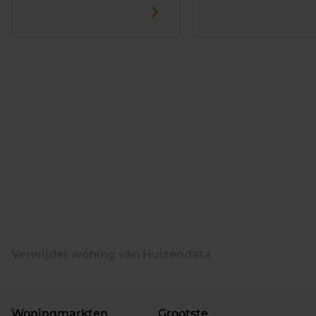
Verwijder woning van Huizendata
Woningmarkten
Grootste