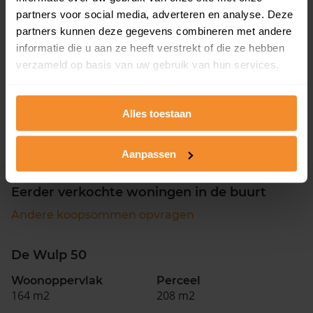
partners voor social media, adverteren en analyse. Deze
€ 100.000
partners kunnen deze gegevens combineren met andere
informatie die u aan ze heeft verstrekt of die ze hebben
€ 0
verzameld op basis van uw gebruik van hun services.
2017
2018
2019
2020
202
Alles toestaan
Aanpassen
Eerder verkochte woningen in de buurt
Andere koopsommen opvragen
De Wulp 50
Woonoppervlak
Perceel
164 m2
208 m2