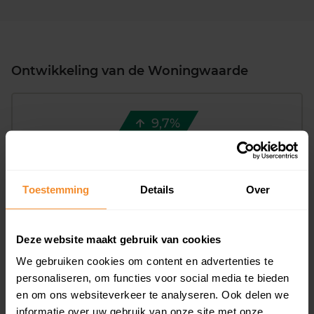
Ontwikkeling van de Woningwaarde
9,7%
+ €23.398
Verschil 2025 - 2026
Toestemming
Details
Over
Deze website maakt gebruik van cookies
€ 300.000
We gebruiken cookies om content en advertenties te
personaliseren, om functies voor social media te bieden
Woningwaarde
€ 200.000
en om ons websiteverkeer te analyseren. Ook delen we
informatie over uw gebruik van onze site met onze