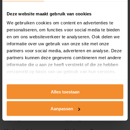
Woonoppervlak
Perceel
164 m2
208 m2
Deze website maakt gebruik van cookies
Verkoopdatum
Verkoopprijs
We gebruiken cookies om content en advertenties te
30 juni 2026
Koopsom opvragen
personaliseren, om functies voor social media te bieden
en om ons websiteverkeer te analyseren. Ook delen we
informatie over uw gebruik van onze site met onze
Duizendschoonstraat 33
partners voor social media, adverteren en analyse. Deze
partners kunnen deze gegevens combineren met andere
Woonoppervlak
Perceel
83 m2
1.392 m2
informatie die u aan ze heeft verstrekt of die ze hebben
verzameld op basis van uw gebruik van hun services.
Verkoopdatum
Verkoopprijs
30 juni 2026
Koopsom opvragen
Alles toestaan
De Drift 5
Aanpassen
Woonoppervlak
Perceel
155 m2
253 m2