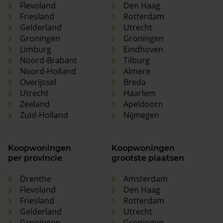
Flevoland
Den Haag
Friesland
Rotterdam
Gelderland
Utrecht
Groningen
Groningen
Limburg
Eindhoven
Noord-Brabant
Tilburg
Noord-Holland
Almere
Overijssel
Breda
Utrecht
Haarlem
Zeeland
Apeldoorn
Zuid-Holland
Nijmegen
Koopwoningen
Koopwoningen
per provincie
grootste plaatsen
Drenthe
Amsterdam
Flevoland
Den Haag
Friesland
Rotterdam
Gelderland
Utrecht
Groningen
Groningen