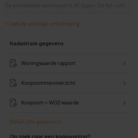
De gemiddelde verkooptijd is 45 dagen. Dit ligt ruim
boven het landelijk gemiddelde van 15 dagen.
+ Lees de volledige omschrijving
Wanneer we naar de laatste 12 maanden kijken
worden appartementen gemiddeld voor €324.500
verkocht. De gemiddelde vraagprijs is €324.500. In de
Kadastrale gegevens
afgelopen 12 maanden is de gemiddelde
woningwaarde met 9,7% gestegen.
Woningwaarde rapport
Koopsommenoverzicht
Koopsom + WOZ-waarde
Bekijk alle gegevens
Op zoek naar een koopwoning?