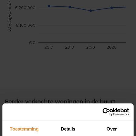
Woningwaarde
€ 200.000
€ 100.000
€ 0
2017
2018
2019
2020
202
Eerder verkochte woningen in de buurt
Andere koopsommen opvragen
De Wulp 50
Toestemming
Details
Over