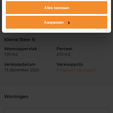
Woonoppervlak
Perceel
118 m2
150 m2
Alles toestaan
Verkoopdatum
Verkoopprijs
29 juni 2026
Aanpassen
Koopsom opvragen
Kleine Beer 6
Woonoppervlak
Perceel
109 m2
210 m2
Verkoopdatum
Verkoopprijs
15 december 2025
Koopsom opvragen
Woningen