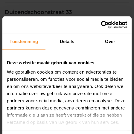
Duizendschoonstraat 33
Woonoppervlak
Perceel
83 m2
1.392 m2
Toestemming
Details
Over
Verkoopdatum
Verkoopprijs
30 juni 2026
Koopsom opvragen
Deze website maakt gebruik van cookies
De Drift 5
We gebruiken cookies om content en advertenties te
personaliseren, om functies voor social media te bieden
Woonoppervlak
Perceel
155 m2
253 m2
en om ons websiteverkeer te analyseren. Ook delen we
informatie over uw gebruik van onze site met onze
Verkoopdatum
Verkoopprijs
partners voor social media, adverteren en analyse. Deze
29 juni 2026
Koopsom opvragen
partners kunnen deze gegevens combineren met andere
informatie die u aan ze heeft verstrekt of die ze hebben
verzameld op basis van uw gebruik van hun services.
De Rietgans 111