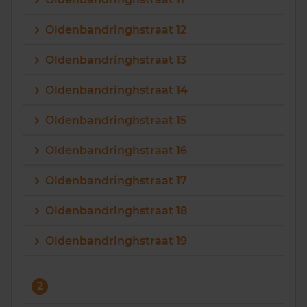
Vragen? Neem contact met ons op
Oldenbandringhstraat 12
088 220 4200
Oldenbandringhstraat 13
Maandag t/m vrijdag - 08:00 -18:00
Oldenbandringhstraat 14
Oldenbandringhstraat 15
Oldenbandringhstraat 16
Oldenbandringhstraat 17
Oldenbandringhstraat 18
Oldenbandringhstraat 19
2