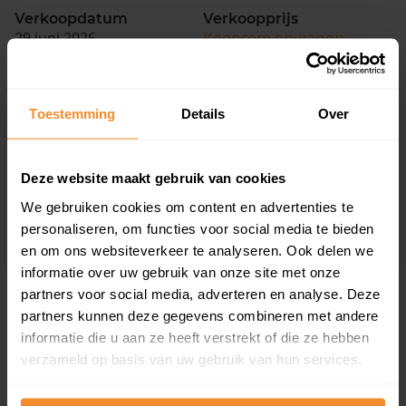
Verkoopdatum
Verkoopprijs
29 juni 2026
Koopsom opvragen
Da Costastraat 70
Toestemming
Details
Over
Woonoppervlak
Perceel
81 m2
152 m2
Deze website maakt gebruik van cookies
Verkoopdatum
Verkoopprijs
29 juni 2026
We gebruiken cookies om content en advertenties te
Koopsom opvragen
personaliseren, om functies voor social media te bieden
en om ons websiteverkeer te analyseren. Ook delen we
informatie over uw gebruik van onze site met onze
partners voor social media, adverteren en analyse. Deze
Woningen
partners kunnen deze gegevens combineren met andere
informatie die u aan ze heeft verstrekt of die ze hebben
verzameld op basis van uw gebruik van hun services.