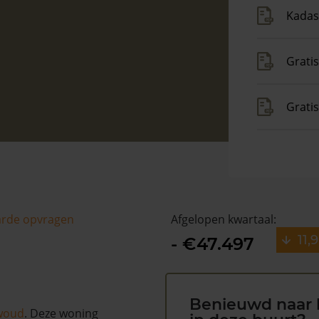
Kadas
Gratis
Grati
arde opvragen
Afgelopen kwartaal:
11,
- €47.497
Benieuwd naar 
woud
. Deze woning