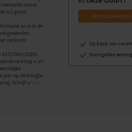
in deze buurt?
5 vierkante meter.
196 m2 groot.
Verkoopwaarde i
ormatie en is in de
ard geworden.
eer verkocht.
Op basis van recen
 €312.000 (2020).
Soortgelijke wonin
waarde te hoog is en
entelijke
k jaar op de hoogte
ing. Schrijf u
hier