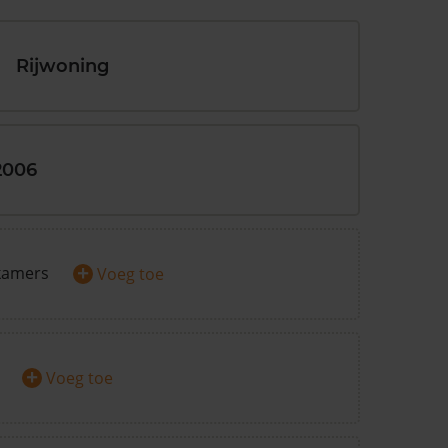
Rijwoning
2006
+
kamers
Voeg toe
+
Voeg toe