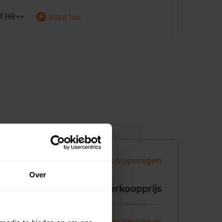
+
f HR++
Voeg toe
Andere koopsommen opvragen
Over
koopdatum
Verkoopprijs
ni 2026
Koopsom opvragen