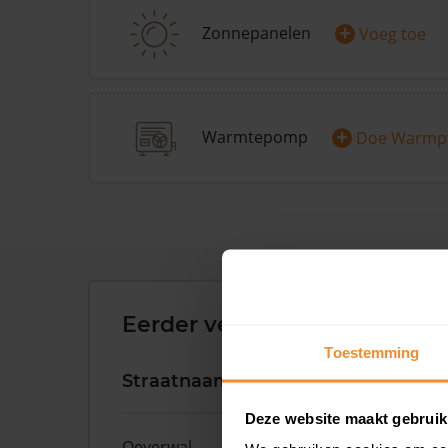
+
Zonnepanelen
Voeg toe
+
Warmtepomp
Doe Warmp
Eerder verkochte woningen 
Toestemming
Straatnaam
Huisnr.
Deze website maakt gebruik
Oeverwal
101