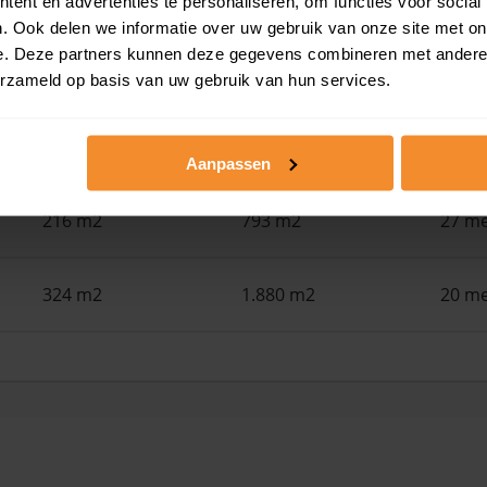
ent en advertenties te personaliseren, om functies voor social
. Ook delen we informatie over uw gebruik van onze site met on
e. Deze partners kunnen deze gegevens combineren met andere i
51 m2
1.490 m2
15 ju
erzameld op basis van uw gebruik van hun services.
81 m2
171 m2
09 ju
Aanpassen
216 m2
793 m2
27 me
324 m2
1.880 m2
20 me