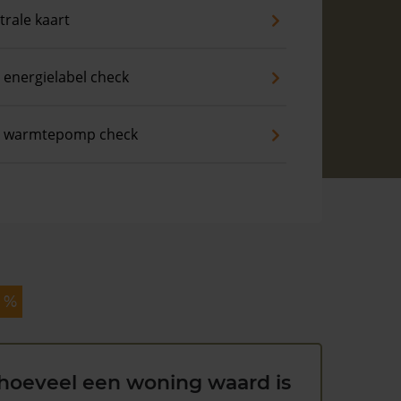
trale kaart
 energielabel check
s warmtepomp check
9 %
hoeveel een woning waard is