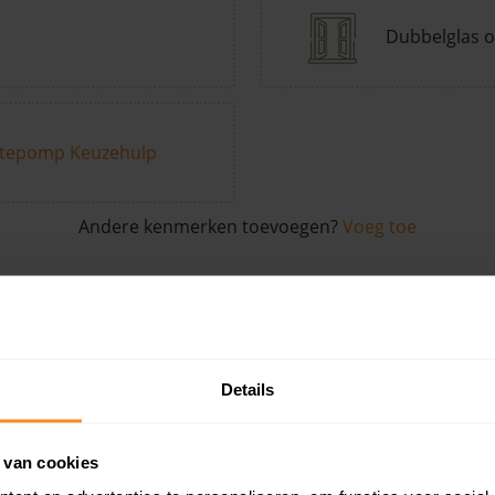
Dubbelglas o
tepomp Keuzehulp
Andere kenmerken toevoegen?
Voeg toe
in de buurt
Details
Woonoppervlak
Perceel
Ver
 van cookies
76 m2
575 m2
17 ju