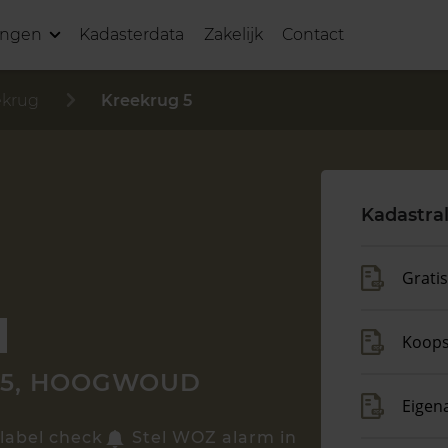
ingen
Kadasterdata
Zakelijk
Contact
ekrug
Kreekrug 5
Kadastra
Grati
Koop
 5, HOOGWOUD
Eigen
label check
Stel WOZ alarm in