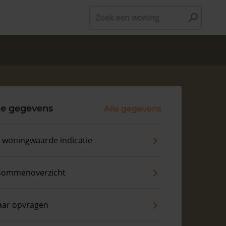
Zoek een woning
le gegevens
Alle gegevens
s woningwaarde indicatie
sommenoverzicht
aar opvragen