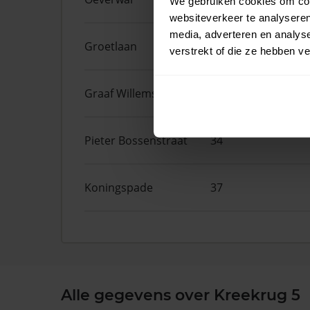
We gebruiken cookies om cont
websiteverkeer te analyseren
media, adverteren en analys
Groetlaan
12
verstrekt of die ze hebben v
Graaf Willemstraat
15
Pieter Bossenstraat
34
Koningspade
37
Alle gegevens over Kreekrug 5