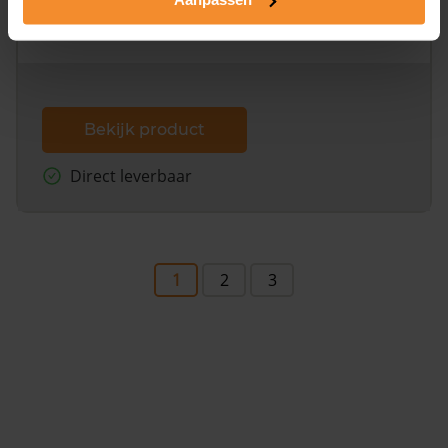
omliggende percelen met de kadastrale erfgrenzen,
dit inclusief de luchtfoto!
Bekijk product
Direct leverbaar
1
2
3