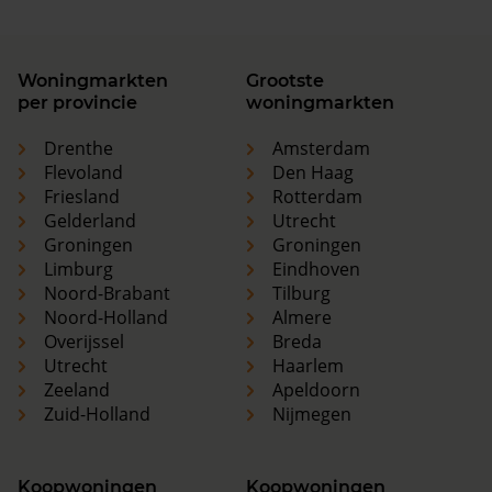
Woningmarkten
Grootste
per provincie
woningmarkten
Drenthe
Amsterdam
Flevoland
Den Haag
Friesland
Rotterdam
Gelderland
Utrecht
Groningen
Groningen
Limburg
Eindhoven
Noord-Brabant
Tilburg
Noord-Holland
Almere
Overijssel
Breda
Utrecht
Haarlem
Zeeland
Apeldoorn
Zuid-Holland
Nijmegen
Koopwoningen
Koopwoningen