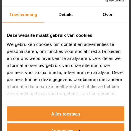
updates)
Inclusief 1 jaar gratis updates
Toestemming
Details
Over
Een overzicht van alle verkochte woningen (koopsom
en koopdatum) binnen een postcodegebied. Dit
inclusief een jaar lang gratis updates van nieuwe
Deze website maakt gebruik van cookies
koopsommen.
We gebruiken cookies om content en advertenties te
personaliseren, om functies voor social media te bieden
en om ons websiteverkeer te analyseren. Ook delen we
informatie over uw gebruik van onze site met onze
Bekijk product
partners voor social media, adverteren en analyse. Deze
partners kunnen deze gegevens combineren met andere
Direct leverbaar
informatie die u aan ze heeft verstrekt of die ze hebben
verzameld op basis van uw gebruik van hun services.
Kadastrale kaart pakket
Alles toestaan
Alleen globale ligging perceel
Een uitgebreid overzicht van het perceel en
Aanpassen