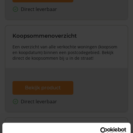
Direct leverbaar
Koopsommenoverzicht
Een overzicht van alle verkochte woningen (koopsom
en koopdatum) binnen een postcodegebied. Bekijk
direct de koopsommen bij u in de straat!
Bekijk product
Direct leverbaar
Koopsommenoverzicht (1 jaar gratis