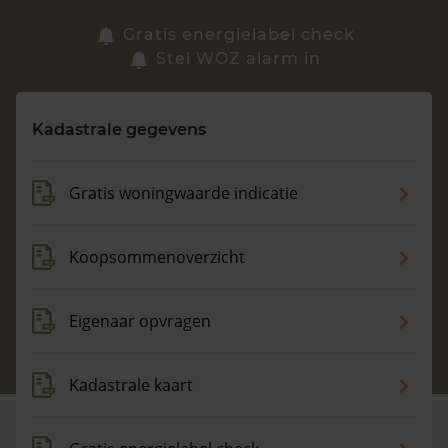
Zoek een woning
Gratis energielabel check
Stel WOZ alarm in
Vragen? Neem contact met ons op
Kadastrale gegevens
088 220 4200
Maandag t/m vrijdag - 08:00 -18:00
Gratis woningwaarde indicatie
Koopsommenoverzicht
Eigenaar opvragen
Kadastrale kaart