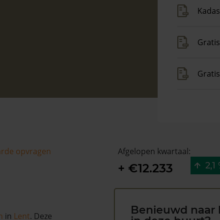
Kadas
Gratis
Grati
arde opvragen
Afgelopen kwartaal:
2,1
+ €12.233
Benieuwd naar 
m
in
Lent
. Deze