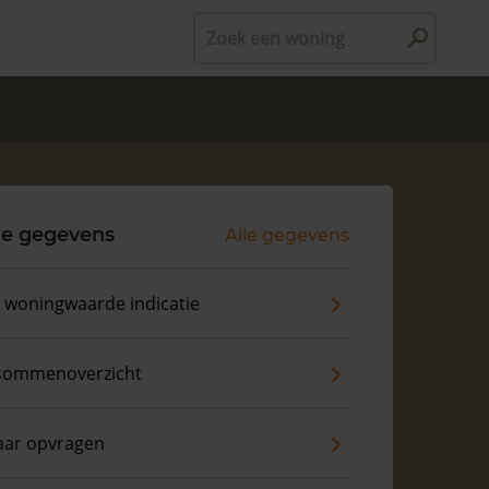
Zoek een woning
le gegevens
Alle gegevens
s woningwaarde indicatie
sommenoverzicht
aar opvragen