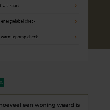
trale kaart
 energielabel check
s warmtepomp check
 %
hoeveel een woning waard is