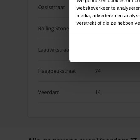
We gebruiken cookies om cont
Oasisstraat
95
websiteverkeer te analyseren
media, adverteren en analys
verstrekt of die ze hebben v
Rolling Stonesstraat
91
Laauwikstraat
82
Haagbeukstraat
74
Veerdam
14