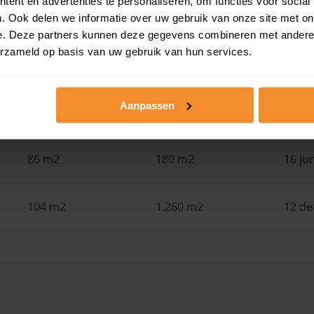
ent en advertenties te personaliseren, om functies voor social
97 m2
1.060 m2
19 ju
. Ook delen we informatie over uw gebruik van onze site met on
e. Deze partners kunnen deze gegevens combineren met andere i
erzameld op basis van uw gebruik van hun services.
151 m2
257 m2
18 ju
Aanpassen
42 m2
0 m2
16 ju
86 m2
180 m2
16 ju
104 m2
1.260 m2
12 d