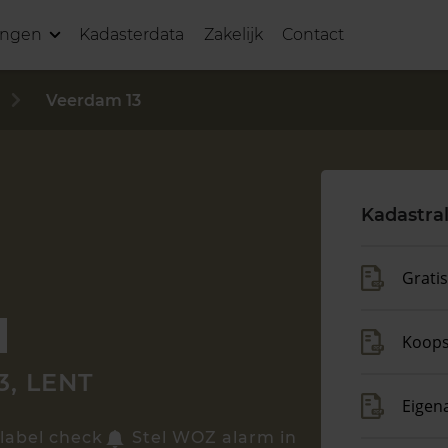
ingen
Kadasterdata
Zakelijk
Contact
Veerdam 13
Kadastra
Grati
Koop
, LENT
Eigen
label check
Stel WOZ alarm in