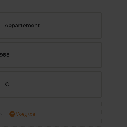
Appartement
1988
C
+
rs
Voeg toe