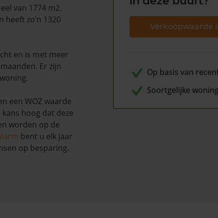
in deze buurt?
ceel van 1774 m2.
n heeft zo’n 1320
Verkoopwaarde i
ocht en is met meer
 maanden. Er zijn
Op basis van recen
 woning.
Soortgelijke wonin
gen een WOZ waarde
e kans hoog dat deze
nen worden op de
alarm
bent u elk jaar
nsen op besparing.