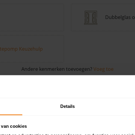
Dubbelglas o
tepomp Keuzehulp
Andere kenmerken toevoegen?
Voeg toe
in de buurt
Details
Woonoppervlak
Perceel
Ver
 van cookies