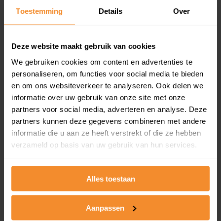
en koopdatum) binnen een postcodegebied. Dit
Toestemming
Details
Over
inclusief een jaar lang gratis updates van nieuwe
koopsommen.
Deze website maakt gebruik van cookies
We gebruiken cookies om content en advertenties te
personaliseren, om functies voor social media te bieden
Bekijk product
en om ons websiteverkeer te analyseren. Ook delen we
informatie over uw gebruik van onze site met onze
Direct leverbaar
partners voor social media, adverteren en analyse. Deze
partners kunnen deze gegevens combineren met andere
informatie die u aan ze heeft verstrekt of die ze hebben
Kadastrale kaart pakket
verzameld op basis van uw gebruik van hun services.
Alleen globale ligging perceel
Een uitgebreid overzicht van het perceel en
Alles toestaan
omliggende percelen met de kadastrale erfgrenzen,
dit inclusief de luchtfoto!
Aanpassen