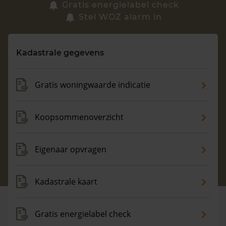
Zoek een woning
Gratis energielabel check
Stel WOZ alarm in
Vragen? Neem contact met ons op
Kadastrale gegevens
088 220 4200
Maandag t/m vrijdag - 08:00 -18:00
Gratis woningwaarde indicatie
Koopsommenoverzicht
Eigenaar opvragen
Kadastrale kaart
Gratis energielabel check