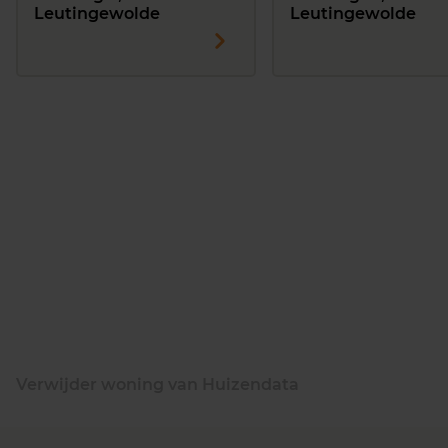
Leutingewolde
Leutingewolde
Verwijder woning van Huizendata