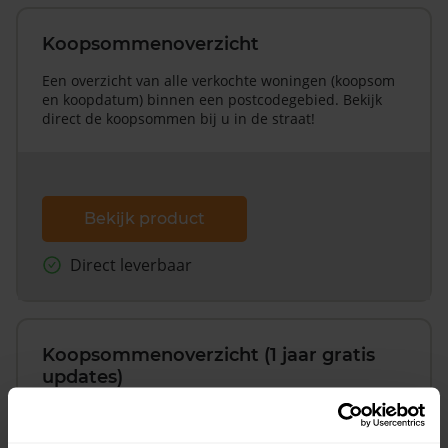
Koopsommenoverzicht
Een overzicht van alle verkochte woningen (koopsom
en koopdatum) binnen een postcodegebied. Bekijk
direct de koopsommen bij u in de straat!
Bekijk product
Direct leverbaar
Koopsommenoverzicht (1 jaar gratis
updates)
Inclusief 1 jaar gratis updates
Een overzicht van alle verkochte woningen (koopsom