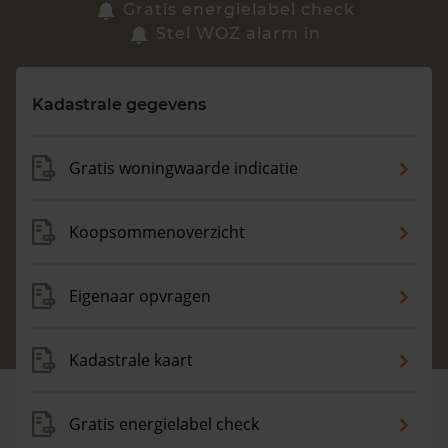
Zoek een woning
Gratis energielabel check
Stel WOZ alarm in
Vragen? Neem contact met ons op
Kadastrale gegevens
088 220 4200
Maandag t/m vrijdag - 08:00 -18:00
Gratis woningwaarde indicatie
Koopsommenoverzicht
Eigenaar opvragen
Kadastrale kaart
Gratis energielabel check