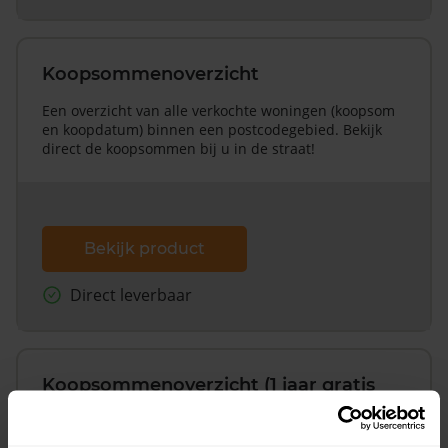
Koopsommenoverzicht
Een overzicht van alle verkochte woningen (koopsom
en koopdatum) binnen een postcodegebied. Bekijk
direct de koopsommen bij u in de straat!
Bekijk product
Direct leverbaar
Koopsommenoverzicht (1 jaar gratis
updates)
Inclusief 1 jaar gratis updates