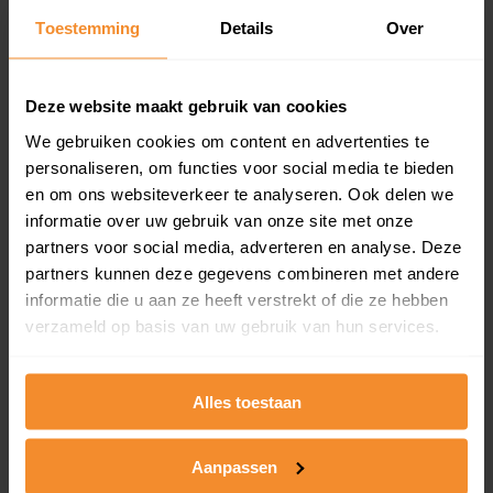
Toestemming
Details
Over
Een overzicht van alle verkochte woningen (koopsom
en koopdatum) binnen een postcodegebied. Dit
inclusief een jaar lang gratis updates van nieuwe
koopsommen.
Deze website maakt gebruik van cookies
We gebruiken cookies om content en advertenties te
personaliseren, om functies voor social media te bieden
en om ons websiteverkeer te analyseren. Ook delen we
Bekijk product
informatie over uw gebruik van onze site met onze
partners voor social media, adverteren en analyse. Deze
Direct leverbaar
partners kunnen deze gegevens combineren met andere
informatie die u aan ze heeft verstrekt of die ze hebben
verzameld op basis van uw gebruik van hun services.
Kadastrale kaart pakket
Alleen globale ligging perceel
Alles toestaan
Een uitgebreid overzicht van het perceel en
omliggende percelen met de kadastrale erfgrenzen,
Aanpassen
dit inclusief de luchtfoto!