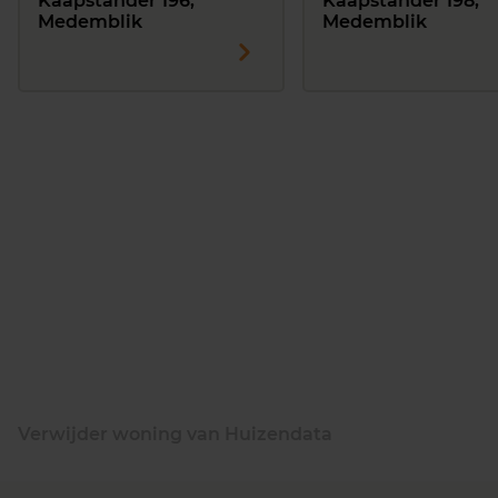
Kaapstander 196,
Kaapstander 198,
Medemblik
Medemblik
Verwijder woning van Huizendata