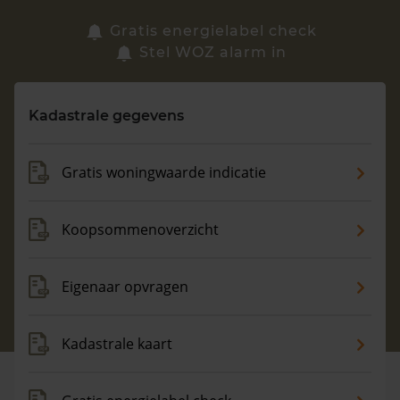
Zoek een woning
Gratis energielabel check
Stel WOZ alarm in
Vragen? Neem contact met ons op
Kadastrale gegevens
088 220 4200
Maandag t/m vrijdag - 08:00 -18:00
Gratis woningwaarde indicatie
Koopsommenoverzicht
Eigenaar opvragen
Kadastrale kaart