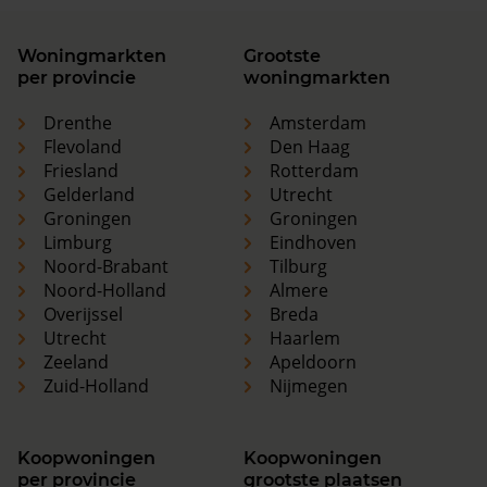
Woningmarkten
Grootste
per provincie
woningmarkten
Drenthe
Amsterdam
Flevoland
Den Haag
Friesland
Rotterdam
Gelderland
Utrecht
Groningen
Groningen
Limburg
Eindhoven
Noord-Brabant
Tilburg
Noord-Holland
Almere
Overijssel
Breda
Utrecht
Haarlem
Zeeland
Apeldoorn
Zuid-Holland
Nijmegen
Koopwoningen
Koopwoningen
per provincie
grootste plaatsen