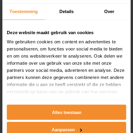
Inclusief 1 jaar gratis updates
Toestemming
Details
Over
Een overzicht van alle verkochte woningen (koopsom
en koopdatum) binnen een postcodegebied. Dit
inclusief een jaar lang gratis updates van nieuwe
Deze website maakt gebruik van cookies
koopsommen.
We gebruiken cookies om content en advertenties te
personaliseren, om functies voor social media te bieden
en om ons websiteverkeer te analyseren. Ook delen we
Bekijk product
informatie over uw gebruik van onze site met onze
partners voor social media, adverteren en analyse. Deze
Direct leverbaar
partners kunnen deze gegevens combineren met andere
informatie die u aan ze heeft verstrekt of die ze hebben
verzameld op basis van uw gebruik van hun services.
Kadastrale kaart pakket
Alles toestaan
Alleen globale ligging perceel
Een uitgebreid overzicht van het perceel en
omliggende percelen met de kadastrale erfgrenzen,
Aanpassen