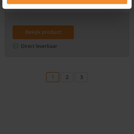
dit inclusief de luchtfoto!
Bekijk product
Direct leverbaar
1
2
3