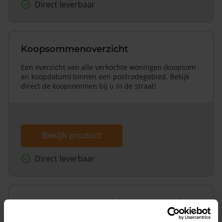
Direct leverbaar
Koopsommenoverzicht
Een overzicht van alle verkochte woningen (koopsom
en koopdatum) binnen een postcodegebied. Bekijk
direct de koopsommen bij u in de straat!
Bekijk product
Direct leverbaar
Koopsommenoverzicht (1 jaar gratis
updates)