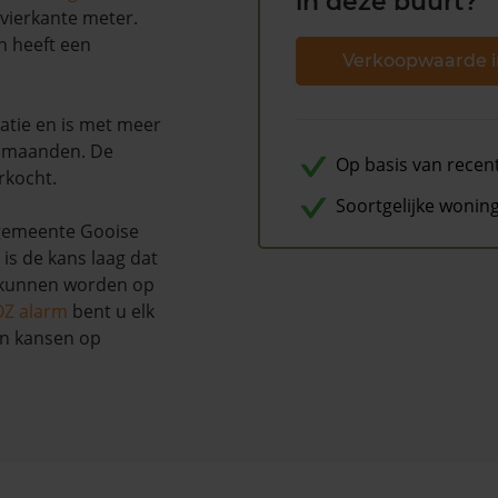
in deze buurt?
 vierkante meter.
n heeft een
Verkoopwaarde i
atie en is met meer
2 maanden. De
Op basis van recen
rkocht.
Soortgelijke wonin
gemeente Gooise
is de kans laag dat
u kunnen worden op
OZ alarm
bent u elk
en kansen op