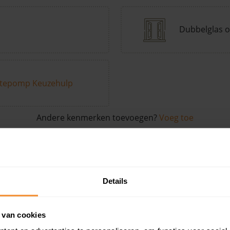
Dubbelglas o
tepomp Keuzehulp
Andere kenmerken toevoegen?
Voeg toe
in de buurt
Details
Woonoppervlak
Perceel
Ver
 van cookies