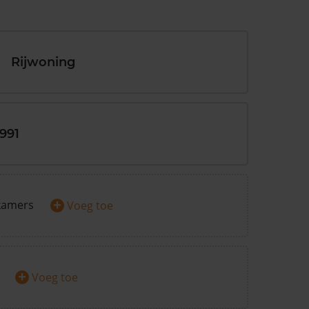
Rijwoning
1991
+
kamers
Voeg toe
+
Voeg toe