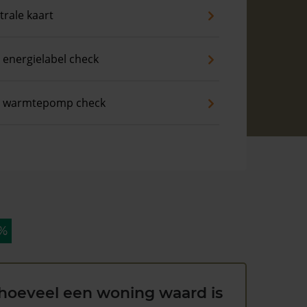
trale kaart
 energielabel check
s warmtepomp check
 %
hoeveel een woning waard is