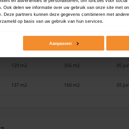
ent en advertenties te personaliseren, om functies voor social
142 m2
267 m2
12 ju
. Ook delen we informatie over uw gebruik van onze site met on
e. Deze partners kunnen deze gegevens combineren met andere i
erzameld op basis van uw gebruik van hun services.
95 m2
135 m2
12 ju
Aanpassen
120 m2
140 m2
12 ju
129 m2
356 m2
05 ju
137 m2
160 m2
05 ju