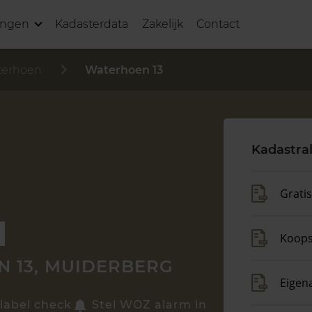
ingen
Kadasterdata
Zakelijk
Contact
erhoen
Waterhoen 13
Kadastra
Grati
Koop
 13, MUIDERBERG
Eigen
label check
Stel WOZ alarm in