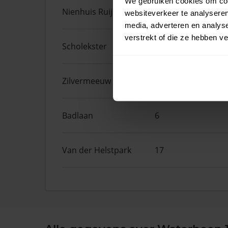
We gebruiken cookies om cont
Nienhuis Ruijskade
54
websiteverkeer te analyseren
media, adverteren en analys
verstrekt of die ze hebben v
Scholekster
15
Zilvermeeuw
3
Badlaan
6
Van der Helstpark
17