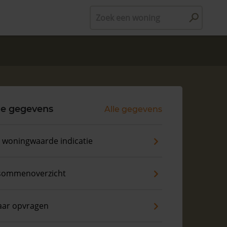
Zoek een woning
le gegevens
Alle gegevens
s woningwaarde indicatie
sommenoverzicht
aar opvragen