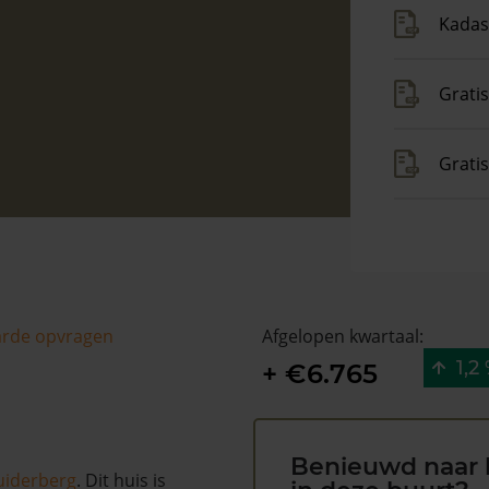
Kadas
Gratis
Grati
arde opvragen
Afgelopen kwartaal:
1,2
+ €6.765
Benieuwd naar 
iderberg
. Dit huis is