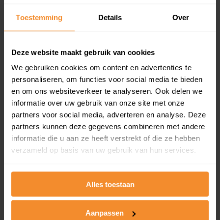
Een overzicht van alle verkochte woningen (koopsom
Toestemming
Details
Over
en koopdatum) binnen een postcodegebied. Dit
inclusief een jaar lang gratis updates van nieuwe
koopsommen.
Deze website maakt gebruik van cookies
We gebruiken cookies om content en advertenties te
personaliseren, om functies voor social media te bieden
Bekijk product
en om ons websiteverkeer te analyseren. Ook delen we
informatie over uw gebruik van onze site met onze
Direct leverbaar
partners voor social media, adverteren en analyse. Deze
partners kunnen deze gegevens combineren met andere
informatie die u aan ze heeft verstrekt of die ze hebben
verzameld op basis van uw gebruik van hun services.
Kadastrale kaart pakket
Alleen globale ligging perceel
Alles toestaan
Een uitgebreid overzicht van het perceel en
omliggende percelen met de kadastrale erfgrenzen,
dit inclusief de luchtfoto!
Aanpassen