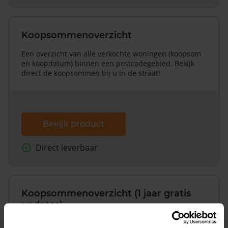
Koopsommenoverzicht
Een overzicht van alle verkochte woningen (koopsom
en koopdatum) binnen een postcodegebied. Bekijk
direct de koopsommen bij u in de straat!
Bekijk product
Direct leverbaar
Koopsommenoverzicht (1 jaar gratis
updates)
Inclusief 1 jaar gratis updates