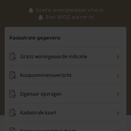
Zoek een woning
Gratis energielabel check
Stel WOZ alarm in
Vragen? Neem contact met ons op
Kadastrale gegevens
088 220 4200
Maandag t/m vrijdag - 08:00 -18:00
Gratis woningwaarde indicatie
Koopsommenoverzicht
Eigenaar opvragen
Kadastrale kaart