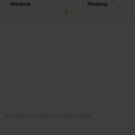
Niedorp
Niedorp
Verwijder woning van Huizendata