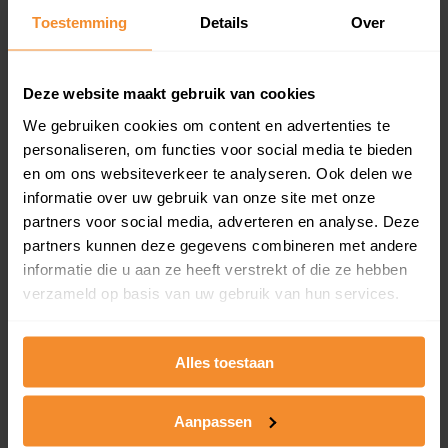
en koopdatum) binnen een postcodegebied. Dit
Toestemming
Details
Over
inclusief een jaar lang gratis updates van nieuwe
koopsommen.
Deze website maakt gebruik van cookies
We gebruiken cookies om content en advertenties te
personaliseren, om functies voor social media te bieden
Bekijk product
en om ons websiteverkeer te analyseren. Ook delen we
informatie over uw gebruik van onze site met onze
Direct leverbaar
partners voor social media, adverteren en analyse. Deze
partners kunnen deze gegevens combineren met andere
informatie die u aan ze heeft verstrekt of die ze hebben
Kadastrale kaart pakket
verzameld op basis van uw gebruik van hun services.
Alleen globale ligging perceel
Een uitgebreid overzicht van het perceel en
Alles toestaan
omliggende percelen met de kadastrale erfgrenzen,
dit inclusief de luchtfoto!
Aanpassen