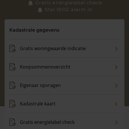
Zoek een woning
Gratis energielabel check
Stel WOZ alarm in
Vragen? Neem contact met ons op
Kadastrale gegevens
088 220 4200
Maandag t/m vrijdag - 08:00 -18:00
Gratis woningwaarde indicatie
Koopsommenoverzicht
Eigenaar opvragen
Kadastrale kaart
Gratis energielabel check