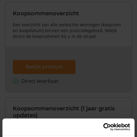
Koopsommenoverzicht
Een overzicht van alle verkochte woningen (koopsom
en koopdatum) binnen een postcodegebied. Bekijk
direct de koopsommen bij u in de straat!
Bekijk product
Direct leverbaar
Koopsommenoverzicht (1 jaar gratis
updates)
Inclusief 1 jaar gratis updates
Een overzicht van alle verkochte woningen (koopsom