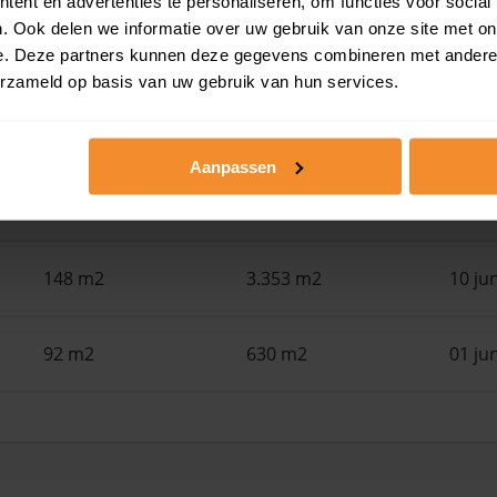
ent en advertenties te personaliseren, om functies voor social
. Ook delen we informatie over uw gebruik van onze site met on
139 m2
730 m2
30 ju
e. Deze partners kunnen deze gegevens combineren met andere i
erzameld op basis van uw gebruik van hun services.
121 m2
166 m2
22 ju
Aanpassen
352 m2
5.030 m2
11 ju
148 m2
3.353 m2
10 ju
92 m2
630 m2
01 ju