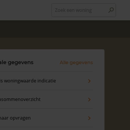
Zoek een woning
ale gegevens
Alle gegevens
is woningwaarde indicatie
psommenoverzicht
naar opvragen