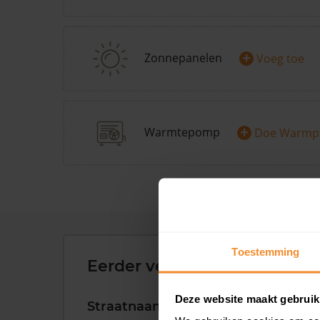
+
Zonnepanelen
Voeg toe
+
Warmtepomp
Doe Warmp
Toestemming
Eerder verkochte woningen 
Deze website maakt gebruik
Straatnaam
Huisnr.