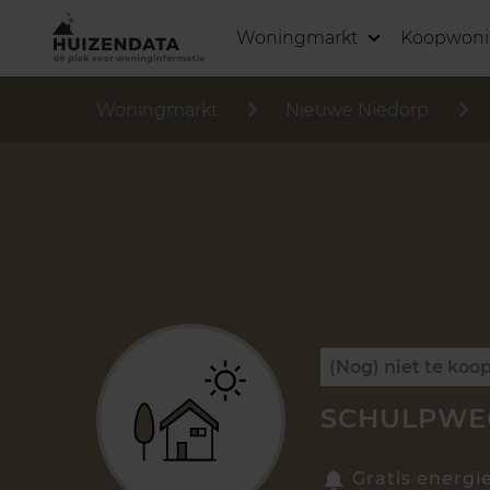
Woningmarkt
Koopwon
Woningmarkt
Nieuwe Niedorp
(Nog) niet te koo
SCHULPWEG
Gratis energi