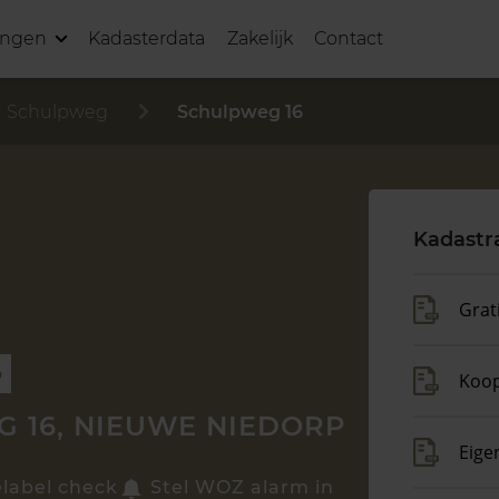
ingen
Kadasterdata
Zakelijk
Contact
Schulpweg
Schulpweg 16
Kadastr
Grat
p
Koo
 16, NIEUWE NIEDORP
Eige
elabel check
Stel WOZ alarm in