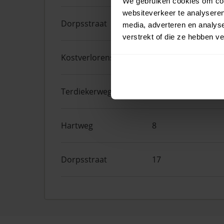
We gebruiken cookies om cont
websiteverkeer te analyseren
Dorpsstraat
245
media, adverteren en analys
verstrekt of die ze hebben v
Kostverlorenstraat
8
Terdiekerweg
10
Hartweg
8
Dorpsstraat
17