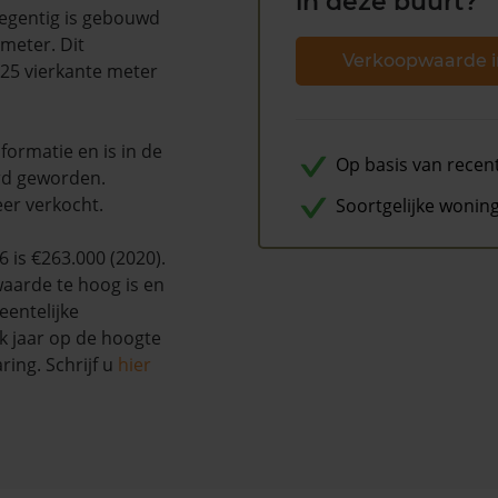
in deze buurt?
negentig is gebouwd
 meter. Dit
Verkoopwaarde i
125 vierkante meter
ormatie en is in de
Op basis van recen
rd geworden.
eer verkocht.
Soortgelijke wonin
is €263.000 (2020).
waarde te hoog is en
entelijke
k jaar op de hoogte
ing. Schrijf u
hier