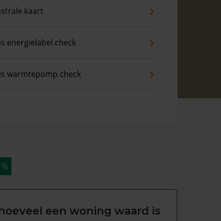
strale kaart
is energielabel check
is warmtepomp check
 %
hoeveel een woning waard is