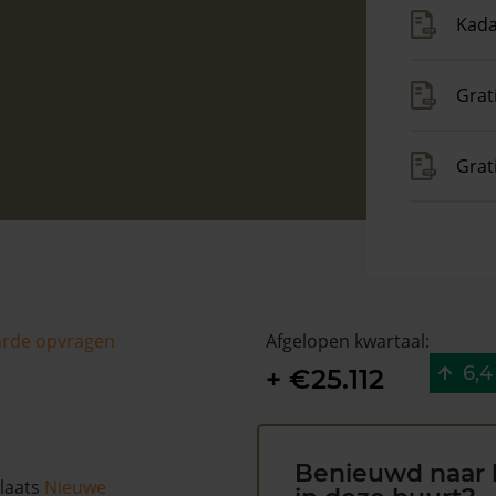
Kada
Grat
Grat
arde opvragen
Afgelopen kwartaal:
6,4
+ €25.112
Benieuwd naar 
plaats
Nieuwe