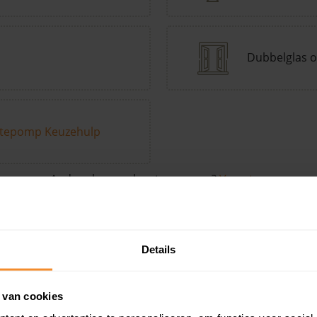
Dubbelglas o
tepomp Keuzehulp
Andere kenmerken toevoegen?
Voeg toe
Details
in de buurt
 van cookies
Woonoppervlak
Perceel
Ver