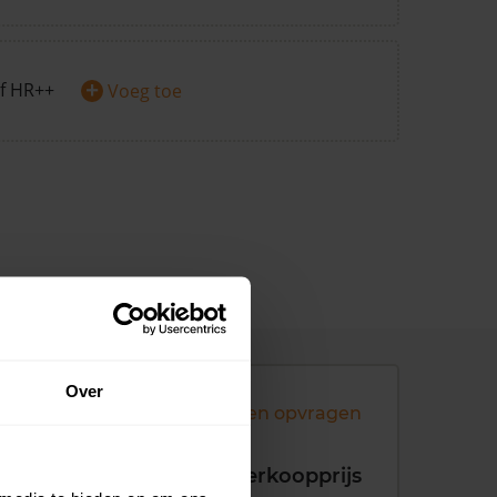
+
f HR++
Voeg toe
Over
Andere koopsommen opvragen
koopdatum
Verkoopprijs