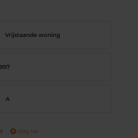
Vrijstaande woning
1997
A
+
rs
Voeg toe