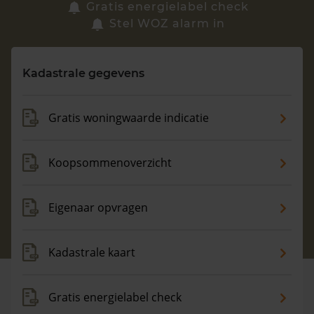
Zoek een woning
Gratis energielabel check
Stel WOZ alarm in
Vragen? Neem contact met ons op
Kadastrale gegevens
088 220 4200
Maandag t/m vrijdag - 08:00 -18:00
Gratis woningwaarde indicatie
Koopsommenoverzicht
Eigenaar opvragen
Kadastrale kaart
Gratis energielabel check