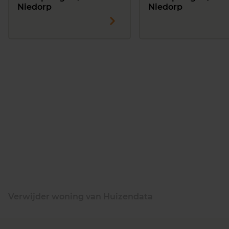
Niedorp
Niedorp
Verwijder woning van Huizendata