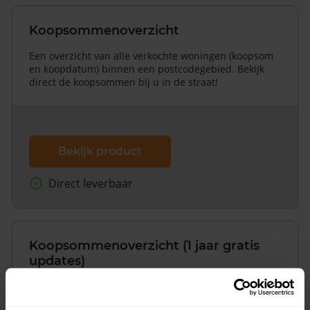
Koopsommenoverzicht
Een overzicht van alle verkochte woningen (koopsom
en koopdatum) binnen een postcodegebied. Bekijk
direct de koopsommen bij u in de straat!
Bekijk product
Direct leverbaar
Koopsommenoverzicht (1 jaar gratis
updates)
Inclusief 1 jaar gratis updates
Een overzicht van alle verkochte woningen (koopsom