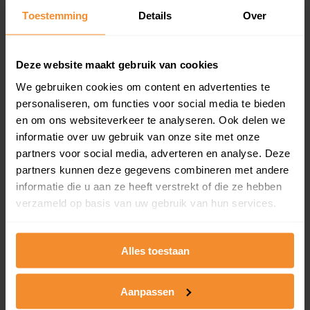
en koopdatum) binnen een postcodegebied. Dit
Toestemming
Details
Over
inclusief een jaar lang gratis updates van nieuwe
koopsommen.
Deze website maakt gebruik van cookies
We gebruiken cookies om content en advertenties te
personaliseren, om functies voor social media te bieden
Bekijk product
en om ons websiteverkeer te analyseren. Ook delen we
informatie over uw gebruik van onze site met onze
Direct leverbaar
partners voor social media, adverteren en analyse. Deze
partners kunnen deze gegevens combineren met andere
informatie die u aan ze heeft verstrekt of die ze hebben
Kadastrale kaart pakket
verzameld op basis van uw gebruik van hun services.
Alleen globale ligging perceel
Een uitgebreid overzicht van het perceel en
Alles toestaan
omliggende percelen met de kadastrale erfgrenzen,
dit inclusief de luchtfoto!
Aanpassen